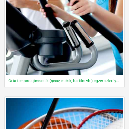
Orta tempoda jimnastik (şınav, mekik, barfiks vb.) egzersizleri yapmak