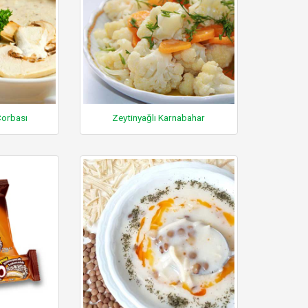
Çorbası
Zeytinyağlı Karnabahar