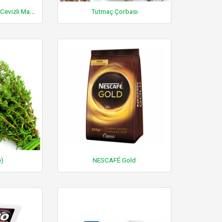
ETİ Benim'0 Hindistan Cevizli Marshmallowlu Bisküvi
Tutmaç Çorbası
e)
NESCAFÉ Gold