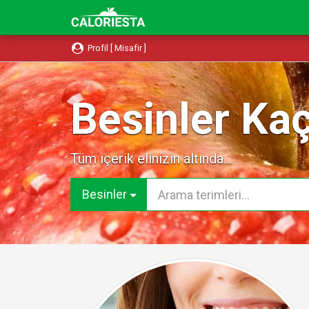
Profil [ Misafir ]
Besinler Kaç
Tüm içerik elinizin altında...
Besinler