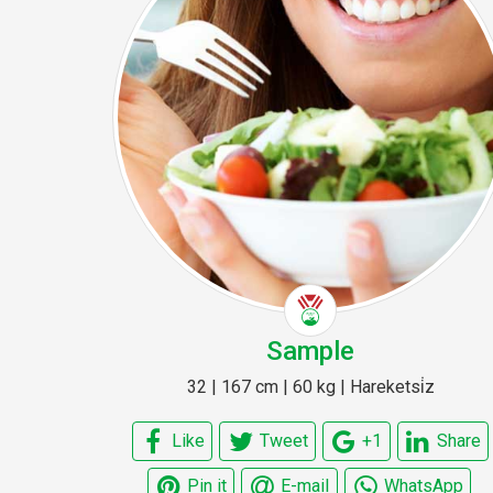
Sample
32 | 167 cm | 60 kg | Hareketsi̇z
Like
Tweet
+1
Share
Pin it
E-mail
WhatsApp