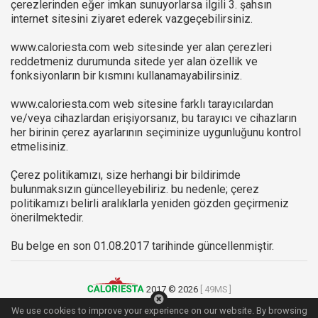
çerezlerinden eğer imkan sunuyorlarsa ilgili 3. şahsın
internet sitesini ziyaret ederek vazgeçebilirsiniz.
www.caloriesta.com web sitesinde yer alan çerezleri
reddetmeniz durumunda sitede yer alan özellik ve
fonksiyonların bir kısmını kullanamayabilirsiniz.
www.caloriesta.com web sitesine farklı tarayıcılardan
ve/veya cihazlardan erişiyorsanız, bu tarayıcı ve cihazların
her birinin çerez ayarlarının seçiminize uygunluğunu kontrol
etmelisiniz.
Çerez politikamızı, size herhangi bir bildirimde
bulunmaksızın güncelleyebiliriz. bu nedenle; çerez
politikamızı belirli aralıklarla yeniden gözden geçirmeniz
önerilmektedir.
Bu belge en son 01.08.2017 tarihinde güncellenmiştir.
2017 © 2026
[ 49MS ]
Kullanım Şartları
|
Gizlilik Politikası
|
İletişim
We use cookies to improve your experience on our website. By browsing