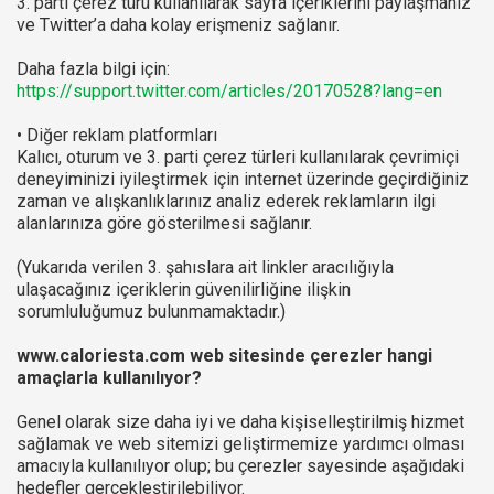
3. parti çerez türü kullanılarak sayfa içeriklerini paylaşmanız
ve Twitter’a daha kolay erişmeniz sağlanır.
Daha fazla bilgi için:
https://support.twitter.com/articles/20170528?lang=en
• Diğer reklam platformları
Kalıcı, oturum ve 3. parti çerez türleri kullanılarak çevrimiçi
deneyiminizi iyileştirmek için internet üzerinde geçirdiğiniz
zaman ve alışkanlıklarınız analiz ederek reklamların ilgi
alanlarınıza göre gösterilmesi sağlanır.
(Yukarıda verilen 3. şahıslara ait linkler aracılığıyla
ulaşacağınız içeriklerin güvenilirliğine ilişkin
sorumluluğumuz bulunmamaktadır.)
www.caloriesta.com web sitesinde çerezler hangi
amaçlarla kullanılıyor?
Genel olarak size daha iyi ve daha kişiselleştirilmiş hizmet
sağlamak ve web sitemizi geliştirmemize yardımcı olması
amacıyla kullanılıyor olup; bu çerezler sayesinde aşağıdaki
hedefler gerçekleştirilebiliyor.