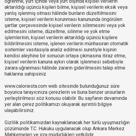
öğrenme, yurt içinde veya yurt dışında kişisel verilerin
aktarıldığı üçüncü kişileri bilme, kişisel verilerin eksik veya
yanlış işlenmiş olması hâlinde bunların düzeltilmesini
isteme, kişisel verilerin korunması kanununda öngörülen
şartlar çerçevesinde kişisel verilerin silinmesini veya yok
edilmesini isteme, düzeltme, silinme ve yok etme
işlemlerinin, kişisel verilerin aktarıldığı üçüncü kişilere
bildirilmesini isteme, işlenen verilerin münhasıran otomatik
sistemler vasıtasıyla analiz edilmesi suretiyle kişinin
kendisi aleyhine bir sonucun ortaya çıkmasına itiraz etme,
kişisel verilerin kanuna aykırı olarak işlenmesi sebebiyle
zarara uğranması hâlinde zararın giderilmesini talep etme
haklarına sahipsiniz.
www.caloriesta.com web sitesinde bulunduğunuz süre
boyunca tarayıcınıza çerezlerin ve buna benzer unsurların
yerleştirilmesi söz konusu olabilir. Bu sayfanın devamında
yer alan çerez politikamızı okuyarak ayrıntılı bilgiye
ulaşabilirsiniz.
Gizlilik politikamızdan kaynaklanacak her türlü uyuşmazlığın
çözümünde T.C. Hukuku uygulanacak olup Ankara Merkez
Mahkemeleri ve icra müdürlükleri yetkilidir.