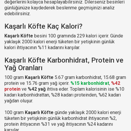
değerlerini kolayca hesaplayabilirsiniz. Dilerseniz besinleri
günlüğünüze kaydederek beslenme geçmişinizi analiz
edebilirsiniz.
Kaşarlı Köfte Kaç Kalori?
Kaşarlı Köfte
besini 100 gramında 229 kalori içerir. Günde
yaklaşık 2000 kalori enerji tüketen bir yetişkinin günlük
kalori ihtiyacının %11 kadarını karşılar.
Kaşarlı Köfte Karbonhidrat, Protein ve
Yağ Oranları
100 gram
Kaşarlı Köfte
5.67 gram karbonhidrat, 15.68 gram
protein ve 15.76 gram yağ içerir.
%15 karbonhidrat
,
%42
protein
ve
%42 yağ
ihtiva eder. Toplam kalorisinin ise %10
kadarı karbonhidrattan, %28 kadarı proteinden, %62 kadarı
yağdan oluşur.
100 gram
Kaşarlı Köfte
günde yaklaşık 2000 kalori enerji
tüketen bir yetişkinin günlük karbonhidrat ihtiyacının %2,
protein ihtiyacının %31 ve yağ ihtiyacının %24 kadarını
karşılar.