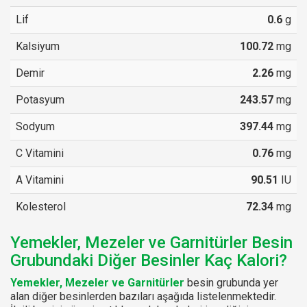
Lif
0.6
g
Kalsiyum
100.72
mg
Demir
2.26
mg
Potasyum
243.57
mg
Sodyum
397.44
mg
C Vitamini
0.76
mg
A Vitamini
90.51
IU
Kolesterol
72.34
mg
Yemekler, Mezeler ve Garnitürler Besin
Grubundaki Diğer Besinler Kaç Kalori?
Yemekler, Mezeler ve Garnitürler
besin grubunda yer
alan diğer besinlerden bazıları aşağıda listelenmektedir.