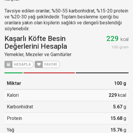
Tavsiye edilen oranlar; %50-55 karbonhidrat, %15-20 protein
ve %20-30 yağ şeklindedir. Toplam beslenme içeriği bu
oranlara yakın olan kişilerin sağlıklı ve dengeli beslendiği
söylenebilir.
Kaşarlı Köfte Besin
229
kcal
Değerlerini Hesapla
100 gram
Yemekler, Mezeler ve Garnitürler
HESAPLA
FAVORİ
Miktar
100
g
Kalori
229
kcal
Karbonhidrat
5.67
g
Protein
15.68
g
Yağ
15.76
g