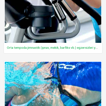
Orta tempoda jimnastik (şınav, mekik, barfiks vb.) egzersizleri yapmak