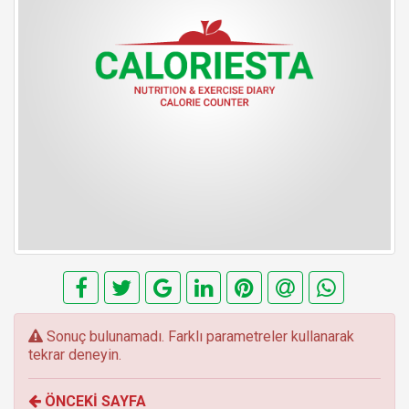
E
Sonuç bulunamadı. Farklı parametreler kullanarak
r
tekrar deneyin.
r
o
ÖNCEKİ SAYFA
r