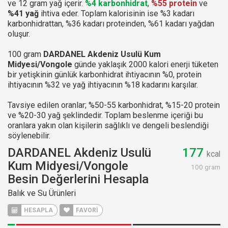
ve 12 gram yağ içerir.
%4 karbonhidrat
,
%55 protein
ve
%41 yağ
ihtiva eder. Toplam kalorisinin ise %3 kadarı
karbonhidrattan, %36 kadarı proteinden, %61 kadarı yağdan
oluşur.
100 gram
DARDANEL Akdeniz Usulü Kum
Midyesi/Vongole
günde yaklaşık 2000 kalori enerji tüketen
bir yetişkinin günlük karbonhidrat ihtiyacının %0, protein
ihtiyacının %32 ve yağ ihtiyacının %18 kadarını karşılar.
Tavsiye edilen oranlar; %50-55 karbonhidrat, %15-20 protein
ve %20-30 yağ şeklindedir. Toplam beslenme içeriği bu
oranlara yakın olan kişilerin sağlıklı ve dengeli beslendiği
söylenebilir.
DARDANEL Akdeniz Usulü
177
kcal
Kum Midyesi/Vongole
100 gram
Besin Değerlerini Hesapla
Balık ve Su Ürünleri
HESAPLA
FAVORİ