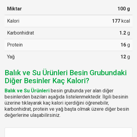
Miktar
100
g
Kalori
177
kcal
Karbonhidrat
1.2
g
Protein
16
g
Yağ
12
g
Balık ve Su Ürünleri Besin Grubundaki
Diğer Besinler Kaç Kalori?
Balık ve Su Ürünleri
besin grubunda yer alan diğer
besinlerden bazıları aşağıda listelenmektedir. İlgili besinin
üzerine tıklayarak kaç kalori içerdiğini öğrenebilir,
karbonhidrat, protein ve yağ başta olmak üzere diğer besin
değerlerine ulaşabilirsiniz.