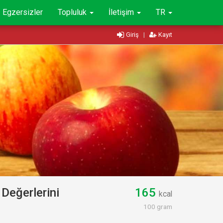
Egzersizler
Topluluk
İletişim
TR
Giriş
|
Kayıt
Değerlerini
165
kcal
100 gram