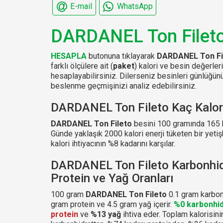
E-mail
WhatsApp
DARDANEL Ton Filet
HESAPLA
butonuna tıklayarak
DARDANEL Ton Fi
farklı ölçülere ait (
paket
) kalori ve besin değerler
hesaplayabilirsiniz. Dilerseniz besinleri günlüğ
beslenme geçmişinizi analiz edebilirsiniz.
DARDANEL Ton Fileto Kaç Kalor
DARDANEL Ton Fileto
besini 100 gramında 165 ka
Günde yaklaşık 2000 kalori enerji tüketen bir yetiş
kalori ihtiyacının %8 kadarını karşılar.
DARDANEL Ton Fileto Karbonhid
Protein ve Yağ Oranları
100 gram
DARDANEL Ton Fileto
0.1 gram karbon
gram protein ve 4.5 gram yağ içerir.
%0 karbonhid
protein
ve
%13 yağ
ihtiva eder. Toplam kalorisini