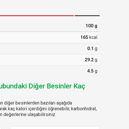
100
g
165
kcal
0.1
g
29.2
g
4.5
g
rubundaki Diğer Besinler Kaç
n diğer besinlerden bazıları aşağıda
arak kaç kalori içerdiğini öğrenebilir, karbonhidrat,
 değerlerine ulaşabilirsiniz.