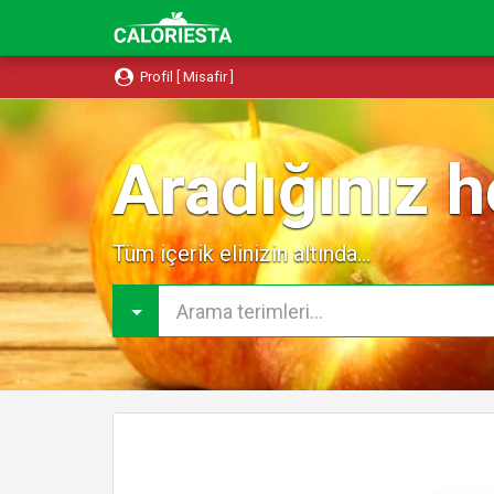
Profil [ Misafir ]
Aradığınız h
Tüm içerik elinizin altında...