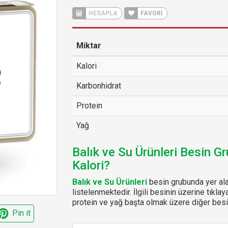
HESAPLA
FAVORİ
Miktar
Kalori
Karbonhidrat
Protein
Yağ
Balık ve Su Ürünleri Besin G
Kalori?
Balık ve Su Ürünleri
besin grubunda yer ala
listelenmektedir. İlgili besinin üzerine tıklay
protein ve yağ başta olmak üzere diğer besin
Pin it