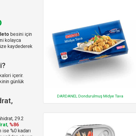
o
leto
besini için
ini kolayca
ünüze kaydederek
i?
lori içerir.
kinin günlük
DARDANEL Dondurulmuş Midye Tava
rat,
hidrat, 29.2
rat
,
%86
n ise %0 kadarı