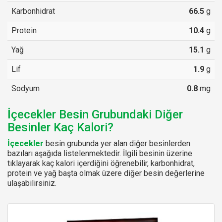
Karbonhidrat
66.5
g
Protein
10.4
g
Yağ
15.1
g
Lif
1.9
g
Sodyum
0.8
mg
İçecekler Besin Grubundaki Diğer
Besinler Kaç Kalori?
İçecekler
besin grubunda yer alan diğer besinlerden
bazıları aşağıda listelenmektedir. İlgili besinin üzerine
tıklayarak kaç kalori içerdiğini öğrenebilir, karbonhidrat,
protein ve yağ başta olmak üzere diğer besin değerlerine
ulaşabilirsiniz.