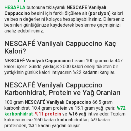
HESAPLA
butonuna tıklayarak
NESCAFÉ Vanilyalı
Cappuccino
besini için farklı ölçülere ait (
porsiyon
) kalori
ve besin değerlerini kolayca hesaplayabilirsiniz. Dilerseniz
besinleri günlüğünüze kaydederek beslenme geçmişinizi
analiz edebilirsiniz.
NESCAFÉ Vanilyalı Cappuccino Kaç
Kalori?
NESCAFÉ Vanilyalı Cappuccino
besini 100 gramında 447
kalori içerir. Günde yaklaşık 2000 kalori enerji tüketen bir
yetişkinin günlük kalori ihtiyacının %22 kadarını karşılar.
NESCAFÉ Vanilyalı Cappuccino
Karbonhidrat, Protein ve Yağ Oranları
100 gram
NESCAFÉ Vanilyalı Cappuccino
66.5 gram
karbonhidrat, 10.4 gram protein ve 15.1 gram yağ içerir.
%72
karbonhidrat
,
%11 protein
ve
%16 yağ
ihtiva eder. Toplam
kalorisinin ise %60 kadarı karbonhidrattan, %9 kadarı
proteinden, %31 kadarı yağdan oluşur.