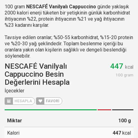
100 gram
NESCAFÉ Vanilyalı Cappuccino
günde yaklaşık
2000 kalori enerji tüketen bir yetişkinin günlük karbonhidrat
ihtiyacının %22, protein ihtiyacının %21 ve yağ ihtiyacının
%23 kadarını karşılar.
Tavsiye edilen oranlar; %50-55 karbonhidrat, %15-20 protein
ve %20-30 yağ şeklindedir. Toplam beslenme içeriği bu
oranlara yakın olan kişilerin sağlıklı ve dengeli beslendiği
söylenebilir.
NESCAFÉ Vanilyalı
447
kcal
Cappuccino Besin
100 gram
Değerlerini Hesapla
İçecekler
HESAPLA
FAVORİ
Miktar
100
g
Kalori
447
kcal