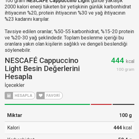
100 gram
NESCAFÉ Cappuccino Light
günde yaklaşık
2000 kalori enerji tüketen bir yetişkinin günlük karbonhidrat
ihtiyacının %20, protein ihtiyacının %30 ve yağ ihtiyacının
%23 kadarını karşılar.
Tavsiye edilen oranlar; %50-55 karbonhidrat, %15-20 protein
ve %20-30 yağ şeklindedir. Toplam beslenme içeriği bu
oranlara yakın olan kişilerin sağlıklı ve dengeli beslendiği
söylenebilir.
NESCAFÉ Cappuccino
444
kcal
Light Besin Değerlerini
100 gram
Hesapla
İçecekler
HESAPLA
FAVORİ
Miktar
100
g
Kalori
444
kcal