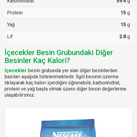
Karbonhidrat
59.4
g
Protein
15
g
Yağ
15
g
Lif
2.8
g
İçecekler Besin Grubundaki Diğer
Besinler Kaç Kalori?
İçecekler
besin grubunda yer alan diğer besinlerden
bazıları aşağıda listelenmektedir. İlgili besinin üzerine
tıklayarak kaç kalori içerdiğini öğrenebilir, karbonhidrat,
protein ve yağ başta olmak üzere diğer besin değerlerine
ulaşabilirsiniz.