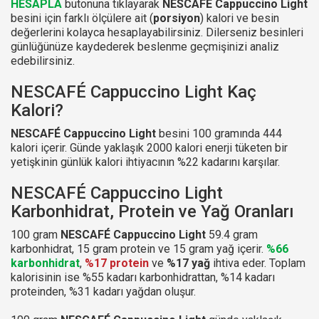
HESAPLA
butonuna tıklayarak
NESCAFÉ Cappuccino Light
besini için farklı ölçülere ait (
porsiyon
) kalori ve besin
değerlerini kolayca hesaplayabilirsiniz. Dilerseniz besinleri
günlüğünüze kaydederek beslenme geçmişinizi analiz
edebilirsiniz.
NESCAFÉ Cappuccino Light Kaç
Kalori?
NESCAFÉ Cappuccino Light
besini 100 gramında 444
kalori içerir. Günde yaklaşık 2000 kalori enerji tüketen bir
yetişkinin günlük kalori ihtiyacının %22 kadarını karşılar.
NESCAFÉ Cappuccino Light
Karbonhidrat, Protein ve Yağ Oranları
100 gram
NESCAFÉ Cappuccino Light
59.4 gram
karbonhidrat, 15 gram protein ve 15 gram yağ içerir.
%66
karbonhidrat
,
%17 protein
ve
%17 yağ
ihtiva eder. Toplam
kalorisinin ise %55 kadarı karbonhidrattan, %14 kadarı
proteinden, %31 kadarı yağdan oluşur.