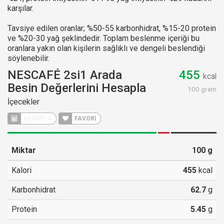
karşılar.
Tavsiye edilen oranlar; %50-55 karbonhidrat, %15-20 protein
ve %20-30 yağ şeklindedir. Toplam beslenme içeriği bu
oranlara yakın olan kişilerin sağlıklı ve dengeli beslendiği
söylenebilir.
NESCAFÉ 2si1 Arada
455
kcal
Besin Değerlerini Hesapla
100 gram
İçecekler
HESAPLA
FAVORİ
Miktar
100
g
Kalori
455
kcal
Karbonhidrat
62.7
g
Protein
5.45
g