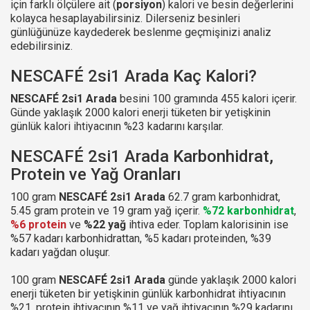
için farklı ölçülere ait (
porsiyon
) kalori ve besin değerlerini
kolayca hesaplayabilirsiniz. Dilerseniz besinleri
günlüğünüze kaydederek beslenme geçmişinizi analiz
edebilirsiniz.
NESCAFÉ 2si1 Arada Kaç Kalori?
NESCAFÉ 2si1 Arada
besini 100 gramında 455 kalori içerir.
Günde yaklaşık 2000 kalori enerji tüketen bir yetişkinin
günlük kalori ihtiyacının %23 kadarını karşılar.
NESCAFÉ 2si1 Arada Karbonhidrat,
Protein ve Yağ Oranları
100 gram
NESCAFÉ 2si1 Arada
62.7 gram karbonhidrat,
5.45 gram protein ve 19 gram yağ içerir.
%72 karbonhidrat
,
%6 protein
ve
%22 yağ
ihtiva eder. Toplam kalorisinin ise
%57 kadarı karbonhidrattan, %5 kadarı proteinden, %39
kadarı yağdan oluşur.
100 gram
NESCAFÉ 2si1 Arada
günde yaklaşık 2000 kalori
enerji tüketen bir yetişkinin günlük karbonhidrat ihtiyacının
%21, protein ihtiyacının %11 ve yağ ihtiyacının %29 kadarını