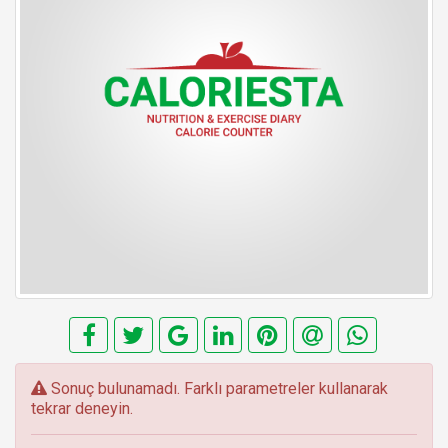
E
Sonuç bulunamadı. Farklı parametreler kullanarak
r
tekrar deneyin.
r
o