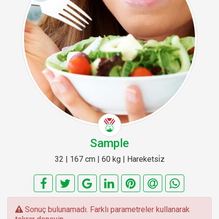
Sample
32 | 167 cm | 60 kg | Hareketsi̇z
E
Sonuç bulunamadı. Farklı parametreler kullanarak
r