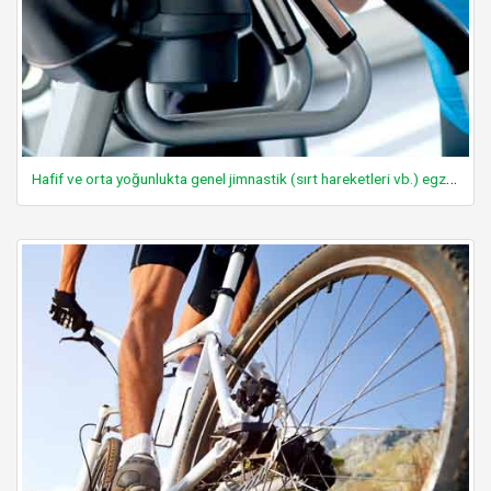
Hafif ve orta yoğunlukta genel jimnastik (sırt hareketleri vb.) egzersizleri yapmak