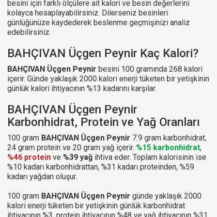
besini için farklı ölçülere ait kalori ve besin değerlerini
kolayca hesaplayabilirsiniz. Dilerseniz besinleri
günlüğünüze kaydederek beslenme geçmişinizi analiz
edebilirsiniz.
BAHÇIVAN Üçgen Peynir Kaç Kalori?
BAHÇIVAN Üçgen Peynir
besini 100 gramında 268 kalori
içerir. Günde yaklaşık 2000 kalori enerji tüketen bir yetişkinin
günlük kalori ihtiyacının %13 kadarını karşılar.
BAHÇIVAN Üçgen Peynir
Karbonhidrat, Protein ve Yağ Oranları
100 gram
BAHÇIVAN Üçgen Peynir
7.9 gram karbonhidrat,
24 gram protein ve 20 gram yağ içerir.
%15 karbonhidrat
,
%46 protein
ve
%39 yağ
ihtiva eder. Toplam kalorisinin ise
%10 kadarı karbonhidrattan, %31 kadarı proteinden, %59
kadarı yağdan oluşur.
100 gram
BAHÇIVAN Üçgen Peynir
günde yaklaşık 2000
kalori enerji tüketen bir yetişkinin günlük karbonhidrat
ihtiyacının %3, protein ihtiyacının %48 ve yağ ihtiyacının %31