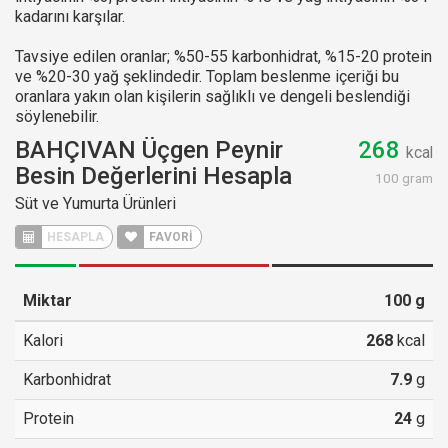
kadarını karşılar.
Tavsiye edilen oranlar; %50-55 karbonhidrat, %15-20 protein
ve %20-30 yağ şeklindedir. Toplam beslenme içeriği bu
oranlara yakın olan kişilerin sağlıklı ve dengeli beslendiği
söylenebilir.
BAHÇIVAN Üçgen Peynir
268
kcal
Besin Değerlerini Hesapla
100 gram
Süt ve Yumurta Ürünleri
HESAPLA
FAVORİ
Miktar
100
g
Kalori
268
kcal
Karbonhidrat
7.9
g
Protein
24
g