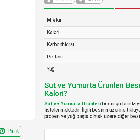
HESAPLA
FAVORİ
Miktar
Kalori
Karbonhidrat
Protein
Yağ
Süt ve Yumurta Ürünleri Bes
Kalori?
Süt ve Yumurta Ürünleri
besin grubunda ye
listelenmektedir. İlgili besinin üzerine tıklay
protein ve yağ başta olmak üzere diğer besin
Pin it