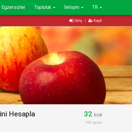
Egzersizler
Topluluk
İletişim
TR
Giriş
|
Kayıt
ini Hesapla
32
kcal
100 gram