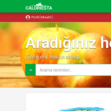
Profil [ Misafir ]
Aradığınız h
Tüm içerik elinizin altında...