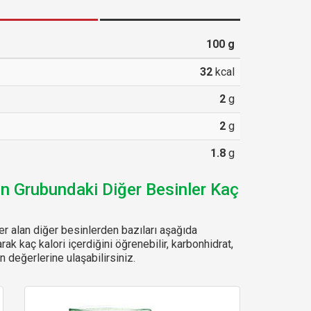
100
g
32
kcal
2
g
2
g
1.8
g
in Grubundaki Diğer Besinler Kaç
r alan diğer besinlerden bazıları aşağıda
arak kaç kalori içerdiğini öğrenebilir, karbonhidrat,
 değerlerine ulaşabilirsiniz.