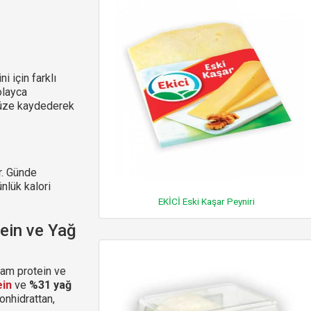
i için farklı
olayca
ünüze kaydederek
r. Günde
ünlük kalori
EKİCİ Eski Kaşar Peyniri
ein ve Yağ
ram protein ve
ein
ve
%31 yağ
onhidrattan,