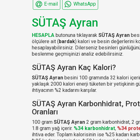
E-mail
WhatsApp
SÜTAŞ Ayran
HESAPLA
butonuna tıklayarak
SÜTAŞ Ayran
besin
ölçülere ait (
bardak
) kalori ve besin değerlerini k
hesaplayabilirsiniz. Dilerseniz besinleri günlüğ
beslenme geçmişinizi analiz edebilirsiniz.
SÜTAŞ Ayran Kaç Kalori?
SÜTAŞ Ayran
besini 100 gramında 32 kalori içeri
yaklaşık 2000 kalori enerji tüketen bir yetişkinin g
ihtiyacının %2 kadarını karşılar.
SÜTAŞ Ayran Karbonhidrat, Prot
Oranları
100 gram
SÜTAŞ Ayran
2 gram karbonhidrat, 2 g
1.8 gram yağ içerir.
%34 karbonhidrat
,
%34 prot
ihtiva eder. Toplam kalorisinin ise %25 kadarı karb