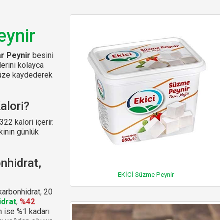
eynir
r Peynir
besini
lerini kolayca
ünüze kaydederek
alori?
2 kalori içerir.
kinin günlük
nhidrat,
EKİCİ Süzme Peynir
arbonhidrat, 20
idrat
,
%42
n ise %1 kadarı