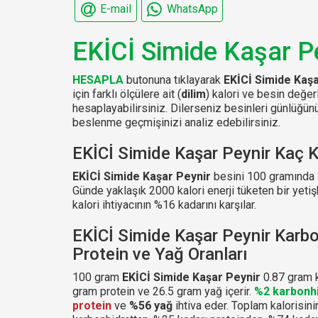
E-mail
WhatsApp
EKİCİ Simide Kaşar P
HESAPLA
butonuna tıklayarak
EKİCİ Simide Kaşa
için farklı ölçülere ait (
dilim
) kalori ve besin değer
hesaplayabilirsiniz. Dilerseniz besinleri günlüğ
beslenme geçmişinizi analiz edebilirsiniz.
EKİCİ Simide Kaşar Peynir Kaç K
EKİCİ Simide Kaşar Peynir
besini 100 gramında 32
Günde yaklaşık 2000 kalori enerji tüketen bir yetiş
kalori ihtiyacının %16 kadarını karşılar.
EKİCİ Simide Kaşar Peynir Karbo
Protein ve Yağ Oranları
100 gram
EKİCİ Simide Kaşar Peynir
0.87 gram k
gram protein ve 26.5 gram yağ içerir.
%2 karbonh
protein
ve
%56 yağ
ihtiva eder. Toplam kalorisini