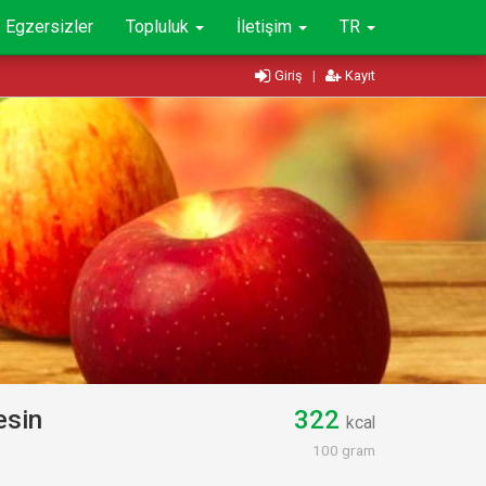
Egzersizler
Topluluk
İletişim
TR
Giriş
|
Kayıt
esin
322
kcal
100 gram