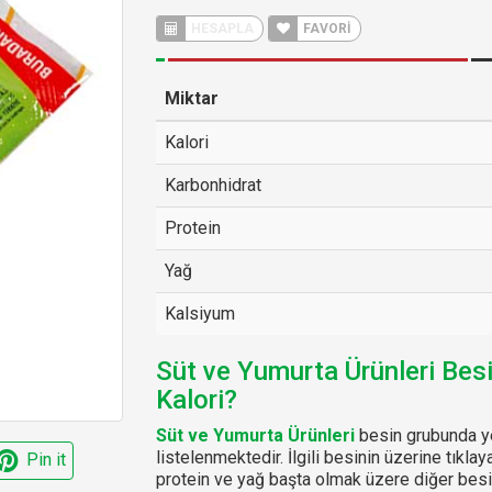
HESAPLA
FAVORİ
Miktar
Kalori
Karbonhidrat
Protein
Yağ
Kalsiyum
Süt ve Yumurta Ürünleri Bes
Kalori?
Süt ve Yumurta Ürünleri
besin grubunda ye
listelenmektedir. İlgili besinin üzerine tıklay
Pin it
protein ve yağ başta olmak üzere diğer besin