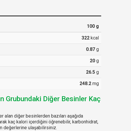
100
g
322
kcal
0.87
g
20
g
26.5
g
248.2
mg
in Grubundaki Diğer Besinler Kaç
r alan diğer besinlerden bazıları aşağıda
arak kaç kalori içerdiğini öğrenebilir, karbonhidrat,
 değerlerine ulaşabilirsiniz.