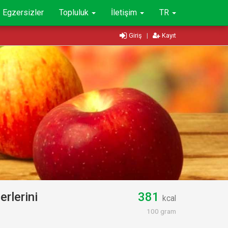
Egzersizler
Topluluk
İletişim
TR
Giriş
|
Kayıt
rlerini
381
kcal
100 gram