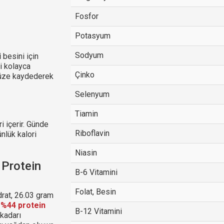
Fosfor
Potasyum
Sodyum
i
besini için
ni kolayca
Çinko
ünüze kaydederek
Selenyum
Tiamin
 içerir. Günde
Riboflavin
ünlük kalori
Niasin
 Protein
B-6 Vitamini
Folat, Besin
rat, 26.03 gram
,
%44 protein
B-12 Vitamini
 kadarı