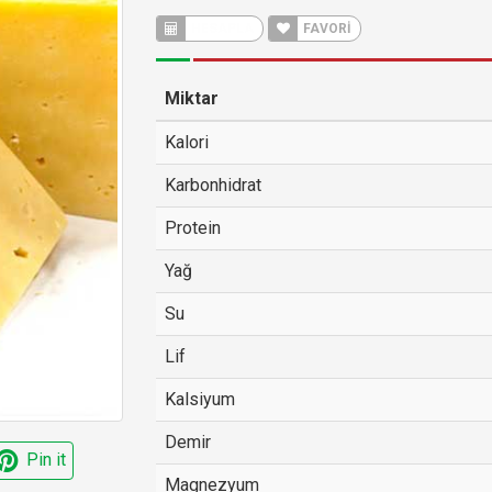
HESAPLA
FAVORİ
Miktar
Kalori
Karbonhidrat
Protein
Yağ
Su
Lif
Kalsiyum
Demir
Pin it
Magnezyum