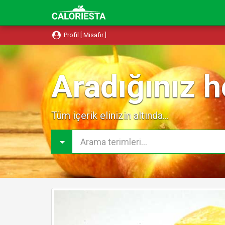
Profil [ Misafir ]
Aradığınız h
Tüm içerik elinizin altında...