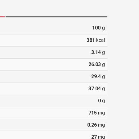
100
g
381
kcal
3.14
g
26.03
g
29.4
g
37.04
g
0
g
715
mg
0.26
mg
27
mg