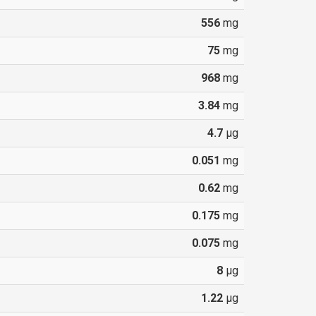
556
mg
75
mg
968
mg
3.84
mg
4.7
µg
0.051
mg
0.62
mg
0.175
mg
0.075
mg
8
µg
1.22
µg