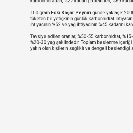
karbonhidrattan, %27 kadarı proteinden, %69 kadar
100 gram
Eski Kaşar Peyniri
günde yaklaşık 2000 
tüketen bir yetişkinin günlük karbonhidrat ihtiyacın
ihtiyacının %52 ve yağ ihtiyacının %45 kadarını karş
Tavsiye edilen oranlar; %50-55 karbonhidrat, %15
%20-30 yağ şeklindedir. Toplam beslenme içeriği 
yakın olan kişilerin sağlıklı ve dengeli beslendiği s