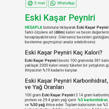
E-mail
WhatsApp
Eski Kaşar Peyniri
HESAPLA
butonuna tıklayarak
Eski Kaşar Peynir
farklı ölçülere ait (
dilim
) kalori ve besin değerleri
hesaplayabilirsiniz. Dilerseniz besinleri günlüğ
beslenme geçmişinizi analiz edebilirsiniz.
Eski Kaşar Peyniri Kaç Kalori?
Eski Kaşar Peyniri
besini 100 gramında 381 kalori
yaklaşık 2000 kalori enerji tüketen bir yetişkinin g
ihtiyacının %19 kadarını karşılar.
Eski Kaşar Peyniri Karbonhidrat,
ve Yağ Oranları
100 gram
Eski Kaşar Peyniri
3.14 gram karbonhid
protein ve 29.4 gram yağ içerir.
%5 karbonhidrat
ve
%50 yağ
ihtiva eder. Toplam kalorisinin ise %3