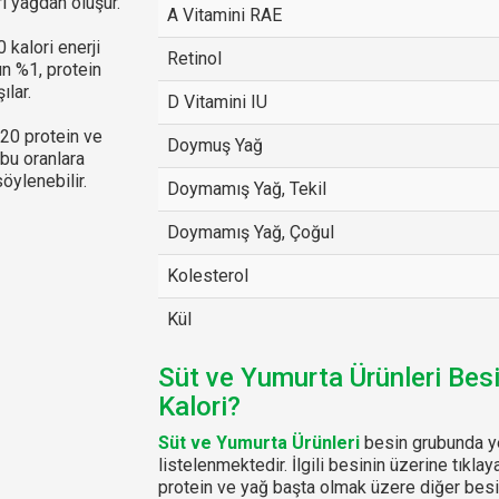
ı yağdan oluşur.
A Vitamini RAE
kalori enerji
Retinol
ın %1, protein
ılar.
D Vitamini IU
-20 protein ve
Doymuş Yağ
bu oranlara
öylenebilir.
Doymamış Yağ, Tekil
Doymamış Yağ, Çoğul
Kolesterol
Kül
Süt ve Yumurta Ürünleri Bes
Kalori?
Süt ve Yumurta Ürünleri
besin grubunda ye
listelenmektedir. İlgili besinin üzerine tıklay
protein ve yağ başta olmak üzere diğer besin