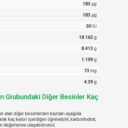
183
µg
183
µg
30
IU
18.162
g
8.413
g
1.109
g
73
mg
4.39
g
in Grubundaki Diğer Besinler Kaç
r alan diğer besinlerden bazıları aşağıda
arak kaç kalori içerdiğini öğrenebilir, karbonhidrat,
 değerlerine ulaşabilirsiniz.