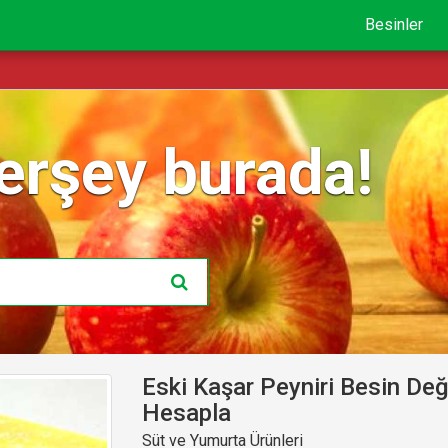
Besinler
erşey burada!
Eski Kaşar Peyniri Besin Değe
Hesapla
Süt ve Yumurta Ürünleri