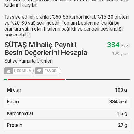
kadarını karşılar.
Tavsiye edilen oranlar; %50-55 karbonhidrat, %15-20 protein
ve %20-30 yağ şeklindedir. Toplam beslenme içeriği bu
oranlara yakın olan kişilerin sağlıklı ve dengeli beslendiği
söylenebilir.
SÜTAŞ Mihaliç Peyniri
384
kcal
Besin Değerlerini Hesapla
100 gram
Süt ve Yumurta Ürünleri
HESAPLA
FAVORİ
Miktar
100
g
Kalori
384
kcal
Karbonhidrat
1.5
g
Protein
27
g