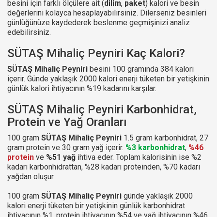
besini için farklı ölçülere ait (
dilim
,
paket
) kalori ve besin
değerlerini kolayca hesaplayabilirsiniz. Dilerseniz besinleri
günlüğünüze kaydederek beslenme geçmişinizi analiz
edebilirsiniz.
SÜTAŞ Mihaliç Peyniri Kaç Kalori?
SÜTAŞ Mihaliç Peyniri
besini 100 gramında 384 kalori
içerir. Günde yaklaşık 2000 kalori enerji tüketen bir yetişkinin
günlük kalori ihtiyacının %19 kadarını karşılar.
SÜTAŞ Mihaliç Peyniri Karbonhidrat,
Protein ve Yağ Oranları
100 gram
SÜTAŞ Mihaliç Peyniri
1.5 gram karbonhidrat, 27
gram protein ve 30 gram yağ içerir.
%3 karbonhidrat
,
%46
protein
ve
%51 yağ
ihtiva eder. Toplam kalorisinin ise %2
kadarı karbonhidrattan, %28 kadarı proteinden, %70 kadarı
yağdan oluşur.
100 gram
SÜTAŞ Mihaliç Peyniri
günde yaklaşık 2000
kalori enerji tüketen bir yetişkinin günlük karbonhidrat
ihtiyacının %1, protein ihtiyacının %54 ve yağ ihtiyacının %46