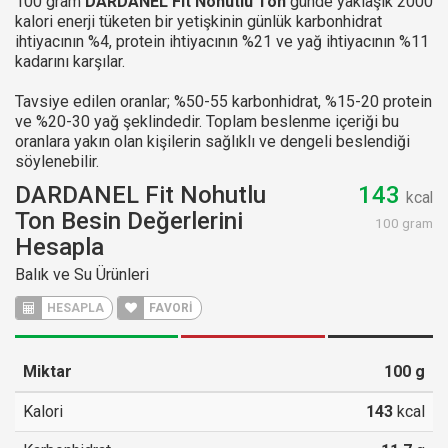
100 gram
DARDANEL Fit Nohutlu Ton
günde yaklaşık 2000
kalori enerji tüketen bir yetişkinin günlük karbonhidrat
ihtiyacının %4, protein ihtiyacının %21 ve yağ ihtiyacının %11
kadarını karşılar.
Tavsiye edilen oranlar; %50-55 karbonhidrat, %15-20 protein
ve %20-30 yağ şeklindedir. Toplam beslenme içeriği bu
oranlara yakın olan kişilerin sağlıklı ve dengeli beslendiği
söylenebilir.
DARDANEL Fit Nohutlu
143
kcal
Ton Besin Değerlerini
100 gram
Hesapla
Balık ve Su Ürünleri
HESAPLA
FAVORİ
Miktar
100
g
Kalori
143
kcal