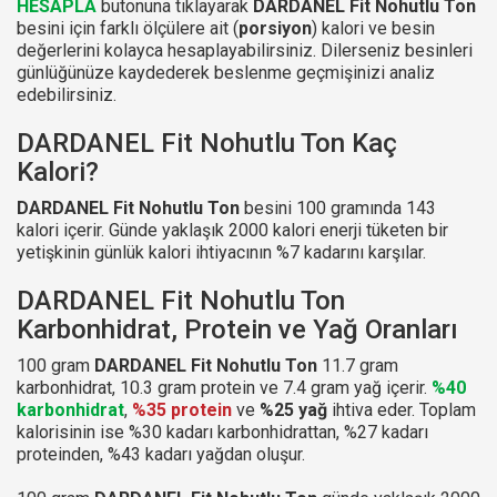
HESAPLA
butonuna tıklayarak
DARDANEL Fit Nohutlu Ton
besini için farklı ölçülere ait (
porsiyon
) kalori ve besin
değerlerini kolayca hesaplayabilirsiniz. Dilerseniz besinleri
günlüğünüze kaydederek beslenme geçmişinizi analiz
edebilirsiniz.
DARDANEL Fit Nohutlu Ton Kaç
Kalori?
DARDANEL Fit Nohutlu Ton
besini 100 gramında 143
kalori içerir. Günde yaklaşık 2000 kalori enerji tüketen bir
yetişkinin günlük kalori ihtiyacının %7 kadarını karşılar.
DARDANEL Fit Nohutlu Ton
Karbonhidrat, Protein ve Yağ Oranları
100 gram
DARDANEL Fit Nohutlu Ton
11.7 gram
karbonhidrat, 10.3 gram protein ve 7.4 gram yağ içerir.
%40
karbonhidrat
,
%35 protein
ve
%25 yağ
ihtiva eder. Toplam
kalorisinin ise %30 kadarı karbonhidrattan, %27 kadarı
proteinden, %43 kadarı yağdan oluşur.