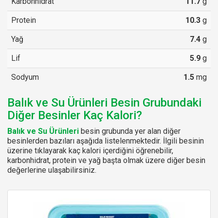
Karbonhidrat
11.7
g
Protein
10.3
g
Yağ
7.4
g
Lif
5.9
g
Sodyum
1.5
mg
Balık ve Su Ürünleri Besin Grubundaki
Diğer Besinler Kaç Kalori?
Balık ve Su Ürünleri
besin grubunda yer alan diğer
besinlerden bazıları aşağıda listelenmektedir. İlgili besinin
üzerine tıklayarak kaç kalori içerdiğini öğrenebilir,
karbonhidrat, protein ve yağ başta olmak üzere diğer besin
değerlerine ulaşabilirsiniz.