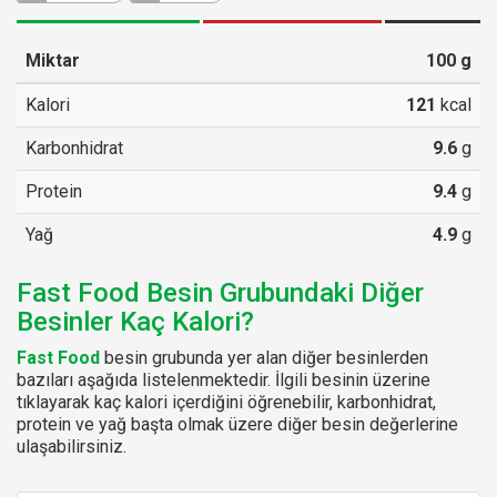
Miktar
100
g
Kalori
121
kcal
Karbonhidrat
9.6
g
Protein
9.4
g
Yağ
4.9
g
Fast Food Besin Grubundaki Diğer
Besinler Kaç Kalori?
Fast Food
besin grubunda yer alan diğer besinlerden
bazıları aşağıda listelenmektedir. İlgili besinin üzerine
tıklayarak kaç kalori içerdiğini öğrenebilir, karbonhidrat,
protein ve yağ başta olmak üzere diğer besin değerlerine
ulaşabilirsiniz.