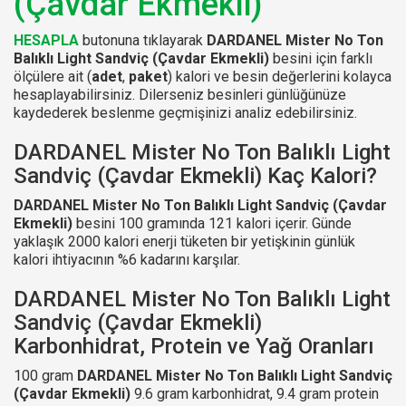
(Çavdar Ekmekli)
HESAPLA
butonuna tıklayarak
DARDANEL Mister No Ton
Balıklı Light Sandviç (Çavdar Ekmekli)
besini için farklı
ölçülere ait (
adet
,
paket
) kalori ve besin değerlerini kolayca
hesaplayabilirsiniz. Dilerseniz besinleri günlüğünüze
kaydederek beslenme geçmişinizi analiz edebilirsiniz.
DARDANEL Mister No Ton Balıklı Light
Sandviç (Çavdar Ekmekli) Kaç Kalori?
DARDANEL Mister No Ton Balıklı Light Sandviç (Çavdar
Ekmekli)
besini 100 gramında 121 kalori içerir. Günde
yaklaşık 2000 kalori enerji tüketen bir yetişkinin günlük
kalori ihtiyacının %6 kadarını karşılar.
DARDANEL Mister No Ton Balıklı Light
Sandviç (Çavdar Ekmekli)
Karbonhidrat, Protein ve Yağ Oranları
100 gram
DARDANEL Mister No Ton Balıklı Light Sandviç
(Çavdar Ekmekli)
9.6 gram karbonhidrat, 9.4 gram protein