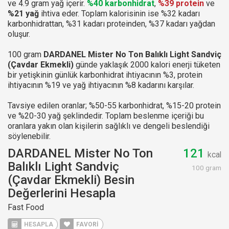
ve 4.9 gram yağ içerir.
%40 karbonhidrat
,
%39 protein
ve
%21 yağ
ihtiva eder. Toplam kalorisinin ise %32 kadarı
karbonhidrattan, %31 kadarı proteinden, %37 kadarı yağdan
oluşur.
100 gram
DARDANEL Mister No Ton Balıklı Light Sandviç
(Çavdar Ekmekli)
günde yaklaşık 2000 kalori enerji tüketen
bir yetişkinin günlük karbonhidrat ihtiyacının %3, protein
ihtiyacının %19 ve yağ ihtiyacının %8 kadarını karşılar.
Tavsiye edilen oranlar; %50-55 karbonhidrat, %15-20 protein
ve %20-30 yağ şeklindedir. Toplam beslenme içeriği bu
oranlara yakın olan kişilerin sağlıklı ve dengeli beslendiği
söylenebilir.
DARDANEL Mister No Ton
121
kcal
Balıklı Light Sandviç
100 gram
(Çavdar Ekmekli) Besin
Değerlerini Hesapla
Fast Food
HESAPLA
FAVORİ