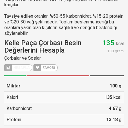
karşılar.
Tavsiye edilen oranlar; %50-55 karbonhidrat, %15-20 protein
ve %20-30 yağ şeklindedir. Toplam beslenme içeriği bu
oranlara yakın olan kişilerin sağlıklı ve dengeli beslendiği
söylenebilir.
Kelle Paça Çorbası Besin
135
kcal
Değerlerini Hesapla
100 gram
Çorbalar ve Soslar
HESAPLA
FAVORİ
Miktar
100
g
Kalori
135
kcal
Karbonhidrat
4.67
g
Protein
13.18
g