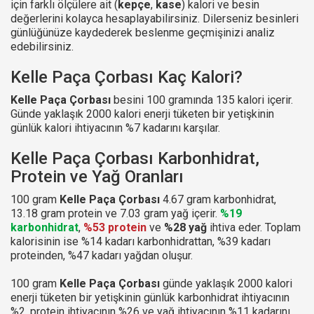
için farklı ölçülere ait (
kepçe
,
kase
) kalori ve besin
değerlerini kolayca hesaplayabilirsiniz. Dilerseniz besinleri
günlüğünüze kaydederek beslenme geçmişinizi analiz
edebilirsiniz.
Kelle Paça Çorbası Kaç Kalori?
Kelle Paça Çorbası
besini 100 gramında 135 kalori içerir.
Günde yaklaşık 2000 kalori enerji tüketen bir yetişkinin
günlük kalori ihtiyacının %7 kadarını karşılar.
Kelle Paça Çorbası Karbonhidrat,
Protein ve Yağ Oranları
100 gram
Kelle Paça Çorbası
4.67 gram karbonhidrat,
13.18 gram protein ve 7.03 gram yağ içerir.
%19
karbonhidrat
,
%53 protein
ve
%28 yağ
ihtiva eder. Toplam
kalorisinin ise %14 kadarı karbonhidrattan, %39 kadarı
proteinden, %47 kadarı yağdan oluşur.
100 gram
Kelle Paça Çorbası
günde yaklaşık 2000 kalori
enerji tüketen bir yetişkinin günlük karbonhidrat ihtiyacının
%2, protein ihtiyacının %26 ve yağ ihtiyacının %11 kadarını