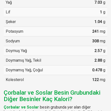
Yağ
7.03
g
Lif
1
g
Şeker
1.04
g
Potasyum
241
mg
Sodyum
308
mg
Doymuş Yağ
2.57
g
Doymamış Yağ, Tekil
2.88
g
Doymamış Yağ, Çoğul
0.478
g
Kolesterol
122
mg
Çorbalar ve Soslar Besin Grubundaki
Diğer Besinler Kaç Kalori?
Çorbalar ve Soslar
besin grubunda yer alan diğer