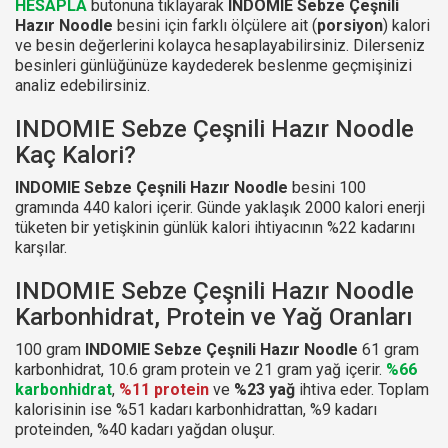
HESAPLA
butonuna tıklayarak
INDOMIE Sebze Çeşnili
Hazır Noodle
besini için farklı ölçülere ait (
porsiyon
) kalori
ve besin değerlerini kolayca hesaplayabilirsiniz. Dilerseniz
besinleri günlüğünüze kaydederek beslenme geçmişinizi
analiz edebilirsiniz.
INDOMIE Sebze Çeşnili Hazır Noodle
Kaç Kalori?
INDOMIE Sebze Çeşnili Hazır Noodle
besini 100
gramında 440 kalori içerir. Günde yaklaşık 2000 kalori enerji
tüketen bir yetişkinin günlük kalori ihtiyacının %22 kadarını
karşılar.
INDOMIE Sebze Çeşnili Hazır Noodle
Karbonhidrat, Protein ve Yağ Oranları
100 gram
INDOMIE Sebze Çeşnili Hazır Noodle
61 gram
karbonhidrat, 10.6 gram protein ve 21 gram yağ içerir.
%66
karbonhidrat
,
%11 protein
ve
%23 yağ
ihtiva eder. Toplam
kalorisinin ise %51 kadarı karbonhidrattan, %9 kadarı
proteinden, %40 kadarı yağdan oluşur.