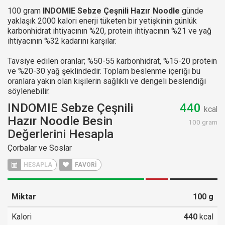
100 gram
INDOMIE Sebze Çeşnili Hazır Noodle
günde
yaklaşık 2000 kalori enerji tüketen bir yetişkinin günlük
karbonhidrat ihtiyacının %20, protein ihtiyacının %21 ve yağ
ihtiyacının %32 kadarını karşılar.
Tavsiye edilen oranlar; %50-55 karbonhidrat, %15-20 protein
ve %20-30 yağ şeklindedir. Toplam beslenme içeriği bu
oranlara yakın olan kişilerin sağlıklı ve dengeli beslendiği
söylenebilir.
INDOMIE Sebze Çeşnili
440
kcal
Hazır Noodle Besin
100 gram
Değerlerini Hesapla
Çorbalar ve Soslar
HESAPLA
FAVORİ
Miktar
100
g
Kalori
440
kcal