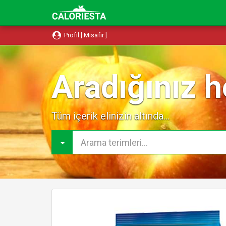
Profil [ Misafir ]
Aradığınız h
Tüm içerik elinizin altında...