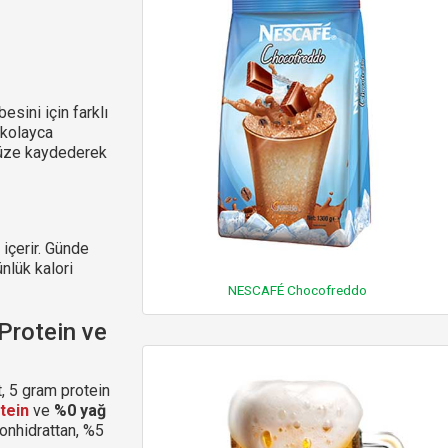
besini için farklı
 kolayca
ünüze kaydederek
içerir. Günde
ünlük kalori
NESCAFÉ Chocofreddo
Protein ve
, 5 gram protein
tein
ve
%0 yağ
bonhidrattan, %5