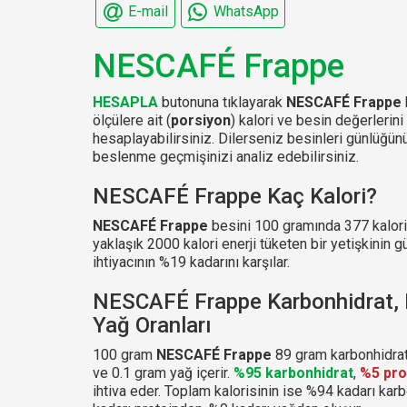
E-mail
WhatsApp
NESCAFÉ Frappe
HESAPLA
butonuna tıklayarak
NESCAFÉ Frappe
ölçülere ait (
porsiyon
) kalori ve besin değerlerini
hesaplayabilirsiniz. Dilerseniz besinleri günlüğ
beslenme geçmişinizi analiz edebilirsiniz.
NESCAFÉ Frappe Kaç Kalori?
NESCAFÉ Frappe
besini 100 gramında 377 kalori 
yaklaşık 2000 kalori enerji tüketen bir yetişkinin g
ihtiyacının %19 kadarını karşılar.
NESCAFÉ Frappe Karbonhidrat, 
Yağ Oranları
100 gram
NESCAFÉ Frappe
89 gram karbonhidrat
ve 0.1 gram yağ içerir.
%95 karbonhidrat
,
%5 pro
ihtiva eder. Toplam kalorisinin ise %94 kadarı kar