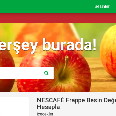
Besinler
erşey burada!
NESCAFÉ Frappe Besin Değer
Hesapla
İçecekler