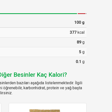
100
g
377
kcal
89
g
5
g
0.1
g
iğer Besinler Kaç Kalori?
nlerden bazıları aşağıda listelenmektedir. İlgili
ni öğrenebilir, karbonhidrat, protein ve yağ başta
irsiniz.