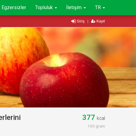
Egzersizler
Topluluk
İletişim
TR
Giriş
|
Kayıt
lerini
377
kcal
100 gram