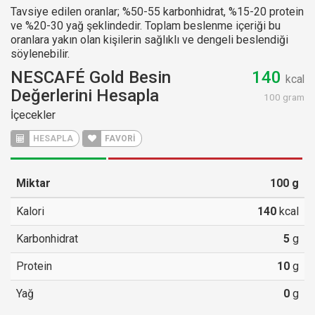
Tavsiye edilen oranlar; %50-55 karbonhidrat, %15-20 protein
ve %20-30 yağ şeklindedir. Toplam beslenme içeriği bu
oranlara yakın olan kişilerin sağlıklı ve dengeli beslendiği
söylenebilir.
NESCAFÉ Gold Besin
140
kcal
Değerlerini Hesapla
100 gram
İçecekler
HESAPLA
FAVORİ
Miktar
100
g
Kalori
140
kcal
Karbonhidrat
5
g
Protein
10
g
Yağ
0
g