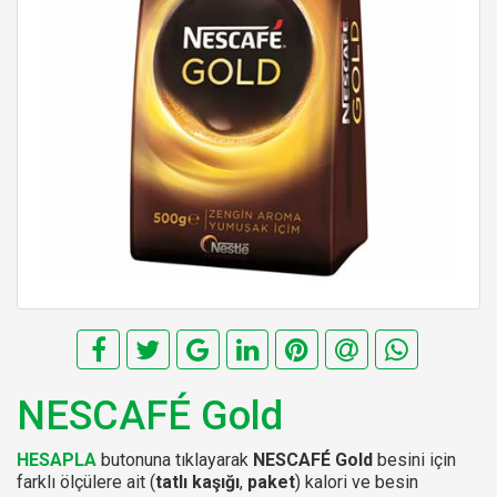
NESCAFÉ Gold
HESAPLA
butonuna tıklayarak
NESCAFÉ Gold
besini için
farklı ölçülere ait (
tatlı kaşığı
,
paket
) kalori ve besin