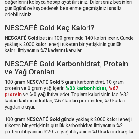
değerlerini kolayca hesaplayabilirsiniz. Dilerseniz besinleri
günlüğünüze kaydederek beslenme geçmişinizi analiz
edebilirsiniz.
NESCAFÉ Gold Kaç Kalori?
NESCAFÉ Gold
besini 100 gramında 140 kalori içerir. Günde
yaklaşık 2000 kalori enerji tüketen bir yetişkinin günlük
kalori ihtiyacının %7 kadarını karşılar.
NESCAFÉ Gold Karbonhidrat, Protein
ve Yağ Oranları
100 gram
NESCAFÉ Gold
5 gram karbonhidrat, 10 gram
protein ve 0 gram yağ içerir.
%33 karbonhidrat
,
%67
protein
ve
%0 yağ
ihtiva eder. Toplam kalorisinin ise %33
kadarı karbonhidrattan, %67 kadarı proteinden, %0 kadarı
yağdan oluşur.
100 gram
NESCAFÉ Gold
günde yaklaşık 2000 kalori enerji
tüketen bir yetişkinin günlük karbonhidrat ihtiyacının %2,
protein ihtiyacının %20 ve yağ ihtiyacının %0 kadarını karşılar.