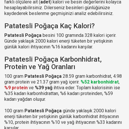
farklı ölçülere ait (
adet
) kalori ve besin değerlerini kolayca
hesaplayabilirsiniz. Dilerseniz besinleri günlüğünüze
kaydederek beslenme geçmişinizi analiz edebilirsiniz.
Patatesli Poğaça Kaç Kalori?
Patatesli Poğaça
besini 100 gramında 328 kalori içerir.
Günde yaklaşık 2000 kalori enerji tüketen bir yetişkinin
günlük kalori ihtiyacının %16 kadarını karşılar.
Patatesli Poğaça Karbonhidrat,
Protein ve Yağ Oranları
100 gram
Patatesli Poğaça
28.59 gram karbonhidrat, 4.98
gram protein ve 21.37 gram yağ içerir.
%52 karbonhidrat
,
%9 protein
ve
%39 yağ
ihtiva eder. Toplam kalorisinin ise
%35 kadarı karbonhidrattan, %6 kadarı proteinden, %59
kadarı yağdan oluşur.
100 gram
Patatesli Poğaça
günde yaklaşık 2000 kalori
enerji tüketen bir yetişkinin günlük karbonhidrat ihtiyacının
%10, protein ihtiyacının %10 ve yağ ihtiyacının %33 kadarını
karşılar.