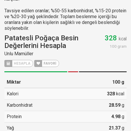
Tavsiye edilen oranlar; %50-55 karbonhidrat, %15-20 protein
ve %20-30 yağ şeklindedir. Toplam beslenme içeriği bu
oranlara yakın olan kişilerin sağlıklı ve dengeli beslendiği
söylenebilir.
Patatesli Poğaça Besin
328
kcal
Değerlerini Hesapla
100 gram
Unlu Mamüller
HESAPLA
FAVORİ
Miktar
100
g
Kalori
328
kcal
Karbonhidrat
28.59
g
Protein
4.98
g
Yağ
21.37
g