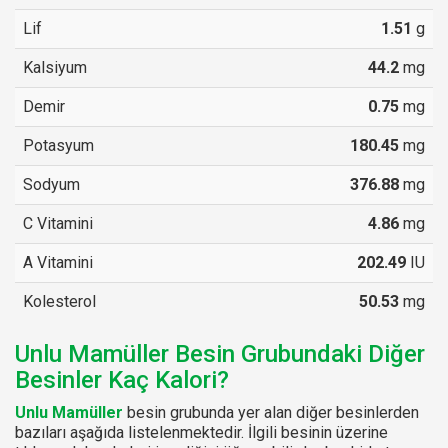
Lif
1.51
g
Kalsiyum
44.2
mg
Demir
0.75
mg
Potasyum
180.45
mg
Sodyum
376.88
mg
C Vitamini
4.86
mg
A Vitamini
202.49
IU
Kolesterol
50.53
mg
Unlu Mamüller Besin Grubundaki Diğer
Besinler Kaç Kalori?
Unlu Mamüller
besin grubunda yer alan diğer besinlerden
bazıları aşağıda listelenmektedir. İlgili besinin üzerine