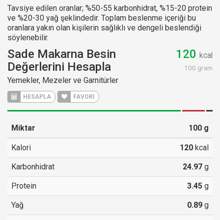
Tavsiye edilen oranlar; %50-55 karbonhidrat, %15-20 protein
ve %20-30 yağ şeklindedir. Toplam beslenme içeriği bu
oranlara yakın olan kişilerin sağlıklı ve dengeli beslendiği
söylenebilir.
Sade Makarna Besin
120
kcal
Değerlerini Hesapla
100 gram
Yemekler, Mezeler ve Garnitürler
HESAPLA
FAVORİ
Miktar
100
g
Kalori
120
kcal
Karbonhidrat
24.97
g
Protein
3.45
g
Yağ
0.89
g