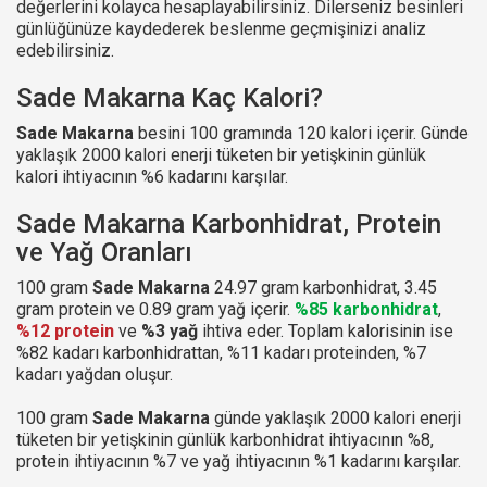
değerlerini kolayca hesaplayabilirsiniz. Dilerseniz besinleri
günlüğünüze kaydederek beslenme geçmişinizi analiz
edebilirsiniz.
Sade Makarna Kaç Kalori?
Sade Makarna
besini 100 gramında 120 kalori içerir. Günde
yaklaşık 2000 kalori enerji tüketen bir yetişkinin günlük
kalori ihtiyacının %6 kadarını karşılar.
Sade Makarna Karbonhidrat, Protein
ve Yağ Oranları
100 gram
Sade Makarna
24.97 gram karbonhidrat, 3.45
gram protein ve 0.89 gram yağ içerir.
%85 karbonhidrat
,
%12 protein
ve
%3 yağ
ihtiva eder. Toplam kalorisinin ise
%82 kadarı karbonhidrattan, %11 kadarı proteinden, %7
kadarı yağdan oluşur.
100 gram
Sade Makarna
günde yaklaşık 2000 kalori enerji
tüketen bir yetişkinin günlük karbonhidrat ihtiyacının %8,
protein ihtiyacının %7 ve yağ ihtiyacının %1 kadarını karşılar.