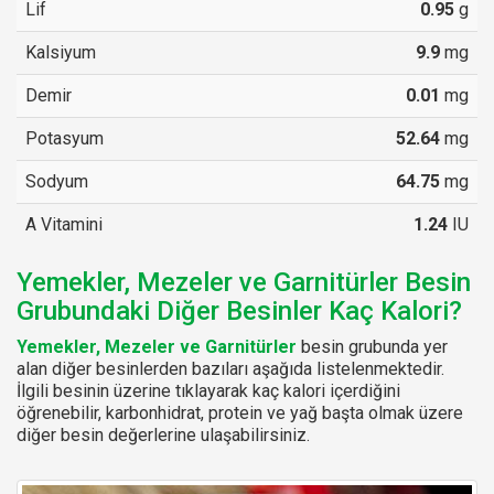
Lif
0.95
g
Kalsiyum
9.9
mg
Demir
0.01
mg
Potasyum
52.64
mg
Sodyum
64.75
mg
A Vitamini
1.24
IU
Yemekler, Mezeler ve Garnitürler Besin
Grubundaki Diğer Besinler Kaç Kalori?
Yemekler, Mezeler ve Garnitürler
besin grubunda yer
alan diğer besinlerden bazıları aşağıda listelenmektedir.
İlgili besinin üzerine tıklayarak kaç kalori içerdiğini
öğrenebilir, karbonhidrat, protein ve yağ başta olmak üzere
diğer besin değerlerine ulaşabilirsiniz.