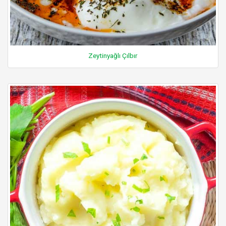
Zeytinyağlı Çılbır