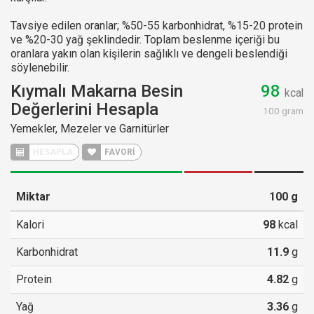
Tavsiye edilen oranlar; %50-55 karbonhidrat, %15-20 protein
ve %20-30 yağ şeklindedir. Toplam beslenme içeriği bu
oranlara yakın olan kişilerin sağlıklı ve dengeli beslendiği
söylenebilir.
Kıymalı Makarna Besin
98
kcal
Değerlerini Hesapla
100 gram
Yemekler, Mezeler ve Garnitürler
FAVORİ
Miktar
100
g
Kalori
98
kcal
Karbonhidrat
11.9
g
Protein
4.82
g
Yağ
3.36
g