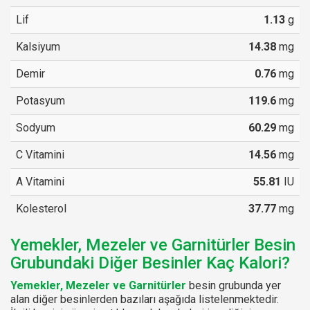
Lif
1.13
g
Kalsiyum
14.38
mg
Demir
0.76
mg
Potasyum
119.6
mg
Sodyum
60.29
mg
C Vitamini
14.56
mg
A Vitamini
55.81
IU
Kolesterol
37.77
mg
Yemekler, Mezeler ve Garnitürler Besin
Grubundaki Diğer Besinler Kaç Kalori?
Yemekler, Mezeler ve Garnitürler
besin grubunda yer
alan diğer besinlerden bazıları aşağıda listelenmektedir.