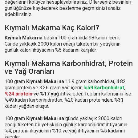
değerlerini kolayca hesaplayabilirsiniz. Dilerseniz besinleri
günlüğünüze kaydederek beslenme geçmişinizi analiz
edebilirsiniz.
Kıymalı Makarna Kaç Kalori?
Kıymalı Makarna
besini 100 gramında 98 kalori içerir.
Günde yaklaşık 2000 kalori enerji tüketen bir yetişkinin
günlük kalori ihtiyacının %5 kadarını karşılar.
Kıymalı Makarna Karbonhidrat, Protein
ve Yağ Oranları
100 gram
Kıymalı Makarna
11.9 gram karbonhidrat, 4.82
gram protein ve 3.36 gram yağ içerir.
%59 karbonhidrat
,
%24 protein
ve
%17 yağ
ihtiva eder. Toplam kalorisinin ise
%49 kadarı karbonhidrattan, %20 kadarı proteinden, %31
kadarı yağdan oluşur.
100 gram
Kıymalı Makarna
günde yaklaşık 2000 kalori
enerji tüketen bir yetişkinin günlük karbonhidrat ihtiyacının
%4, protein ihtiyacının %10 ve yağ ihtiyacının %5 kadarını
karşılar.