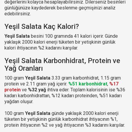
değerlerini kolayca hesaplayabilirsiniz. Dilerseniz besinleri
günlüğünüze kaydederek beslenme geçmişinizi analiz
edebilirsiniz.
Yeşil Salata Kaç Kalori?
Yeşil Salata
besini 100 gramında 41 kalori içerir. Günde
yaklaşık 2000 kalori enerji tüketen bir yetişkinin günlük
kalori ihtiyacının %2 kadarını karşılar.
Yeşil Salata Karbonhidrat, Protein ve
Yağ Oranları
100 gram
Yeşil Salata
3.33 gram karbonhidrat, 1.15 gram
protein ve 2.11 gram yağ içerir.
%51 karbonhidrat
,
%17
protein
ve
%32 yağ
ihtiva eder. Toplam kalorisinin ise %36
kadarı karbonhidrattan, %12 kadarı proteinden, %51 kadarı
yağdan oluşur.
100 gram
Yeşil Salata
günde yaklaşık 2000 kalori enerji
tüketen bir yetişkinin günlük karbonhidrat ihtiyacının %1,
protein ihtiyacının %2 ve yağ ihtiyacının %3 kadarını karşılar.