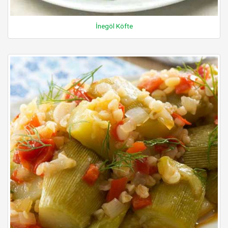
İnegöl Köfte