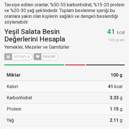
Tavsiye edilen oranlar; %50-55 karbonhidrat, %15-20 protein
ve %20-30 yağ şeklindedir. Toplam beslenme içeriği bu
oranlara yakın olan kişilerin sağlıklı ve dengeli beslendiği
söylenebilir.
Yeşil Salata Besin
41
kcal
Değerlerini Hesapla
100 gram
Yemekler, Mezeler ve Garnitürler
HESAPLA
FAVORİ
Miktar
100
g
Kalori
41
kcal
Karbonhidrat
3.33
g
Protein
1.15
g
Yağ
2.11
g