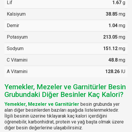
Lif
1.67
g
Kalsiyum
38.85
mg
Demir
1.04
mg
Potasyum
213.05
mg
Sodyum
151.12
mg
C Vitamini
48.8
mg
A Vitamini
128.26
IU
Yemekler, Mezeler ve Garnitürler Besin
Grubundaki Diğer Besinler Kaç Kalori?
Yemekler, Mezeler ve Garnitürler
besin grubunda yer
alan diğer besinlerden bazıları aşağıda listelenmektedir.
İlgili besinin üzerine tıklayarak kaç kalori içerdiğini
öğrenebilir, karbonhidrat, protein ve yağ başta olmak üzere
diğer besin değerlerine ulaşabilirsiniz.