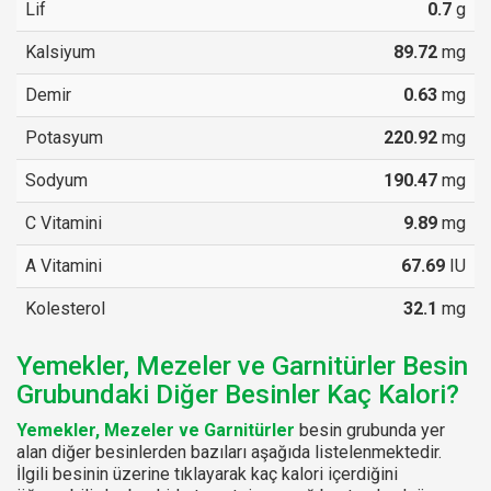
Lif
0.7
g
Kalsiyum
89.72
mg
Demir
0.63
mg
Potasyum
220.92
mg
Sodyum
190.47
mg
C Vitamini
9.89
mg
A Vitamini
67.69
IU
Kolesterol
32.1
mg
Yemekler, Mezeler ve Garnitürler Besin
Grubundaki Diğer Besinler Kaç Kalori?
Yemekler, Mezeler ve Garnitürler
besin grubunda yer
alan diğer besinlerden bazıları aşağıda listelenmektedir.
İlgili besinin üzerine tıklayarak kaç kalori içerdiğini