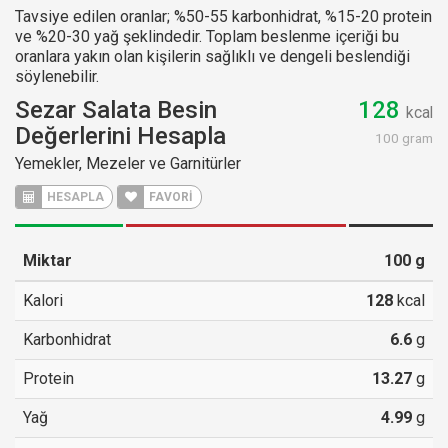
Tavsiye edilen oranlar; %50-55 karbonhidrat, %15-20 protein
ve %20-30 yağ şeklindedir. Toplam beslenme içeriği bu
oranlara yakın olan kişilerin sağlıklı ve dengeli beslendiği
söylenebilir.
Sezar Salata Besin
128
kcal
Değerlerini Hesapla
100 gram
Yemekler, Mezeler ve Garnitürler
HESAPLA
FAVORİ
Miktar
100
g
Kalori
128
kcal
Karbonhidrat
6.6
g
Protein
13.27
g
Yağ
4.99
g