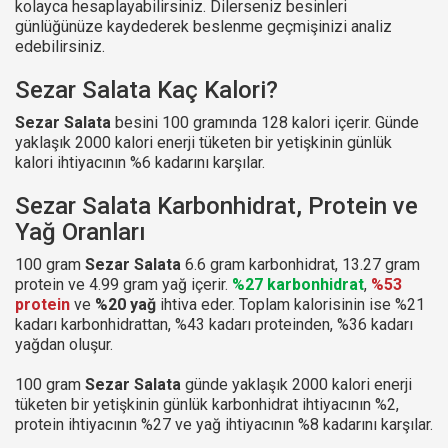
kolayca hesaplayabilirsiniz. Dilerseniz besinleri
günlüğünüze kaydederek beslenme geçmişinizi analiz
edebilirsiniz.
Sezar Salata Kaç Kalori?
Sezar Salata
besini 100 gramında 128 kalori içerir. Günde
yaklaşık 2000 kalori enerji tüketen bir yetişkinin günlük
kalori ihtiyacının %6 kadarını karşılar.
Sezar Salata Karbonhidrat, Protein ve
Yağ Oranları
100 gram
Sezar Salata
6.6 gram karbonhidrat, 13.27 gram
protein ve 4.99 gram yağ içerir.
%27 karbonhidrat
,
%53
protein
ve
%20 yağ
ihtiva eder. Toplam kalorisinin ise %21
kadarı karbonhidrattan, %43 kadarı proteinden, %36 kadarı
yağdan oluşur.
100 gram
Sezar Salata
günde yaklaşık 2000 kalori enerji
tüketen bir yetişkinin günlük karbonhidrat ihtiyacının %2,
protein ihtiyacının %27 ve yağ ihtiyacının %8 kadarını karşılar.