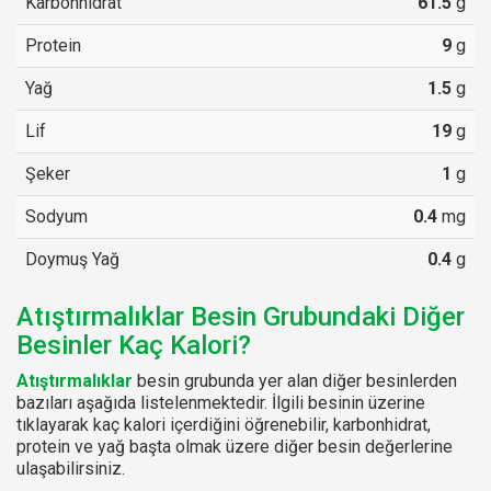
Karbonhidrat
61.5
g
Protein
9
g
Yağ
1.5
g
Lif
19
g
Şeker
1
g
Sodyum
0.4
mg
Doymuş Yağ
0.4
g
Atıştırmalıklar Besin Grubundaki Diğer
Besinler Kaç Kalori?
Atıştırmalıklar
besin grubunda yer alan diğer besinlerden
bazıları aşağıda listelenmektedir. İlgili besinin üzerine
tıklayarak kaç kalori içerdiğini öğrenebilir, karbonhidrat,
protein ve yağ başta olmak üzere diğer besin değerlerine
ulaşabilirsiniz.