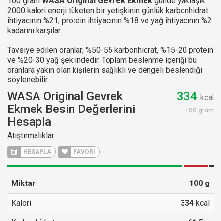
100 gram
WASA Original Gevrek Ekmek
günde yaklaşık
2000 kalori enerji tüketen bir yetişkinin günlük karbonhidrat
ihtiyacının %21, protein ihtiyacının %18 ve yağ ihtiyacının %2
kadarını karşılar.
Tavsiye edilen oranlar; %50-55 karbonhidrat, %15-20 protein
ve %20-30 yağ şeklindedir. Toplam beslenme içeriği bu
oranlara yakın olan kişilerin sağlıklı ve dengeli beslendiği
söylenebilir.
WASA Original Gevrek
334
kcal
Ekmek Besin Değerlerini
100 gram
Hesapla
Atıştırmalıklar
HESAPLA
FAVORİ
Miktar
100
g
Kalori
334
kcal