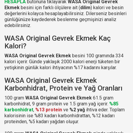
HESAPLA
butonuna tıklayarak
WASA Original Gevrek
Ekmek
besini için farklı ölçülere ait (
dilim
) kalori ve besin
değerlerini kolayca hesaplayabilirsiniz. Dilerseniz besinleri
günlüğünüze kaydederek beslenme geçmişinizi analiz
edebilirsiniz.
WASA Original Gevrek Ekmek Kaç
Kalori?
WASA Original Gevrek Ekmek
besini 100 gramında 334
kalori içerir. Günde yaklaşık 2000 kalori enerji tüketen bir
yetişkinin günlük kalori ihtiyacının %17 kadarını karşılar.
WASA Original Gevrek Ekmek
Karbonhidrat, Protein ve Yağ Oranları
100 gram
WASA Original Gevrek Ekmek
61.5 gram
karbonhidrat, 9 gram protein ve 1.5 gram yağ içerir.
%85
karbonhidrat
,
%13 protein
ve
%2 yağ
ihtiva eder. Toplam
kalorisinin ise %83 kadarı karbonhidrattan, %12 kadarı
proteinden, %5 kadarı yağdan oluşur.