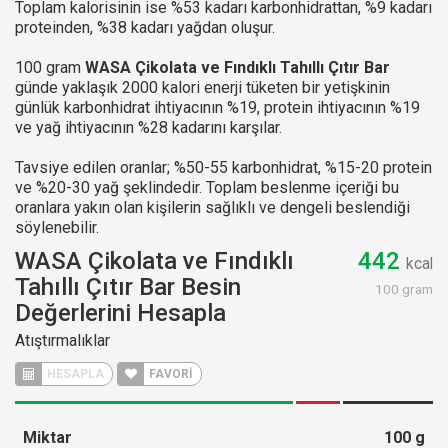
Toplam kalorisinin ise %53 kadarı karbonhidrattan, %9 kadarı
proteinden, %38 kadarı yağdan oluşur.
100 gram
WASA Çikolata ve Fındıklı Tahıllı Çıtır Bar
günde yaklaşık 2000 kalori enerji tüketen bir yetişkinin
günlük karbonhidrat ihtiyacının %19, protein ihtiyacının %19
ve yağ ihtiyacının %28 kadarını karşılar.
Tavsiye edilen oranlar; %50-55 karbonhidrat, %15-20 protein
ve %20-30 yağ şeklindedir. Toplam beslenme içeriği bu
oranlara yakın olan kişilerin sağlıklı ve dengeli beslendiği
söylenebilir.
WASA Çikolata ve Fındıklı
442
kcal
Tahıllı Çıtır Bar Besin
100 gram
Değerlerini Hesapla
Atıştırmalıklar
HESAPLA
FAVORİ
Miktar
100
g