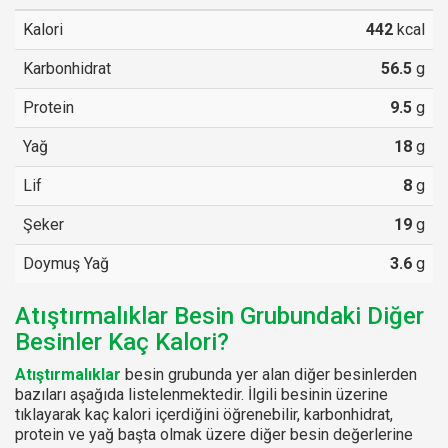
Kalori
442
kcal
Karbonhidrat
56.5
g
Protein
9.5
g
Yağ
18
g
Lif
8
g
Şeker
19
g
Doymuş Yağ
3.6
g
Atıştırmalıklar Besin Grubundaki Diğer
Besinler Kaç Kalori?
Atıştırmalıklar
besin grubunda yer alan diğer besinlerden
bazıları aşağıda listelenmektedir. İlgili besinin üzerine
tıklayarak kaç kalori içerdiğini öğrenebilir, karbonhidrat,
protein ve yağ başta olmak üzere diğer besin değerlerine