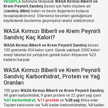
HESAPLA
butonuna tıklayarak
WASA Kırmızı Biberli ve
Krem Peynirli Sandviç
besini için farklı ölçülere ait
(
sandviç dilimi
) kalori ve besin değerlerini kolayca
hesaplayabilirsiniz. Dilerseniz besinleri günlüğünüze
kaydederek beslenme geçmişinizi analiz edebilirsiniz.
WASA Kırmızı Biberli ve Krem Peynirli
Sandviç Kaç Kalori?
WASA Kırmızı Biberli ve Krem Peynirli Sandviç
besini
100 gramında 454 kalori içerir. Günde yaklaşık 2000 kalori
enerji tüketen bir yetişkinin günlük kalori ihtiyacının %23
kadarını karşılar.
WASA Kırmızı Biberli ve Krem Peynirli
Sandviç Karbonhidrat, Protein ve Yağ
Oranları
100 gram
WASA Kırmızı Biberli ve Krem Peynirli Sandviç
49 gram karbonhidrat, 9 gram protein ve 22 gram yağ içerir.
%61 karbonhidrat
,
%11 protein
ve
%28 yağ
ihtiva eder.
Toplam kalorisinin ise %46 kadarı karbonhidrattan, %8 kadarı