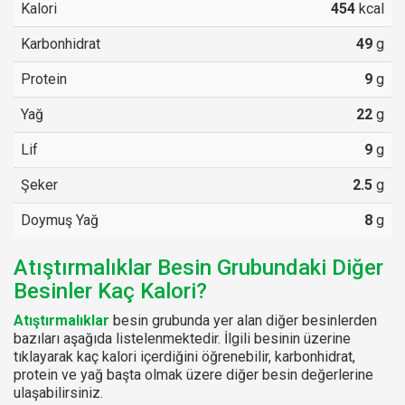
Kalori
454
kcal
Karbonhidrat
49
g
Protein
9
g
Yağ
22
g
Lif
9
g
Şeker
2.5
g
Doymuş Yağ
8
g
Atıştırmalıklar Besin Grubundaki Diğer
Besinler Kaç Kalori?
Atıştırmalıklar
besin grubunda yer alan diğer besinlerden
bazıları aşağıda listelenmektedir. İlgili besinin üzerine
tıklayarak kaç kalori içerdiğini öğrenebilir, karbonhidrat,
protein ve yağ başta olmak üzere diğer besin değerlerine
ulaşabilirsiniz.