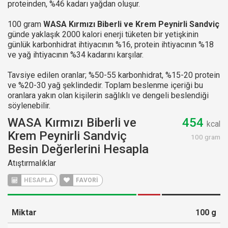
proteinden, %46 kadarı yağdan oluşur.
100 gram
WASA Kırmızı Biberli ve Krem Peynirli Sandviç
günde yaklaşık 2000 kalori enerji tüketen bir yetişkinin
günlük karbonhidrat ihtiyacının %16, protein ihtiyacının %18
ve yağ ihtiyacının %34 kadarını karşılar.
Tavsiye edilen oranlar; %50-55 karbonhidrat, %15-20 protein
ve %20-30 yağ şeklindedir. Toplam beslenme içeriği bu
oranlara yakın olan kişilerin sağlıklı ve dengeli beslendiği
söylenebilir.
WASA Kırmızı Biberli ve
454
kcal
Krem Peynirli Sandviç
100 gram
Besin Değerlerini Hesapla
Atıştırmalıklar
HESAPLA
FAVORİ
Miktar
100
g