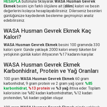
HESAPLA
butonuna tıklayarak
WASA Husman Gevrek
Ekmek
besini için farklı ölçülere ait (
dilim
) kalori ve besin
değerlerini kolayca hesaplayabilirsiniz. Dilerseniz besinleri
günlüğünüze kaydederek beslenme geçmişinizi analiz
edebilirsiniz.
WASA Husman Gevrek Ekmek Kaç
Kalori?
WASA Husman Gevrek Ekmek
besini 100 gramında 330
kalori içerir. Günde yaklaşık 2000 kalori enerji tüketen bir
yetişkinin günlük kalori ihtiyacının %17 kadarını karşılar.
WASA Husman Gevrek Ekmek
Karbonhidrat, Protein ve Yağ Oranları
100 gram
WASA Husman Gevrek Ekmek
60 gram
karbonhidrat, 9 gram protein ve 2 gram yağ içerir.
%85
karbonhidrat
,
%13 protein
ve
%3 yağ
ihtiva eder. Toplam
kalorisinin ise %82 kadarı karbonhidrattan, %12 kadarı
proteinden, %6 kadarı yağdan oluşur.