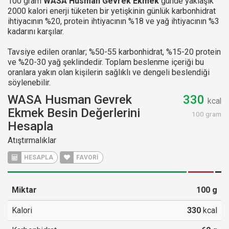
100 gram
WASA Husman Gevrek Ekmek
günde yaklaşık
2000 kalori enerji tüketen bir yetişkinin günlük karbonhidrat
ihtiyacının %20, protein ihtiyacının %18 ve yağ ihtiyacının %3
kadarını karşılar.
Tavsiye edilen oranlar; %50-55 karbonhidrat, %15-20 protein
ve %20-30 yağ şeklindedir. Toplam beslenme içeriği bu
oranlara yakın olan kişilerin sağlıklı ve dengeli beslendiği
söylenebilir.
WASA Husman Gevrek
330
kcal
Ekmek Besin Değerlerini
100 gram
Hesapla
Atıştırmalıklar
HESAPLA
FAVORİ
Miktar
100
g
Kalori
330
kcal