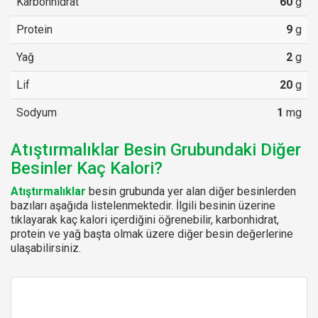
Karbonhidrat
60
g
Protein
9
g
Yağ
2
g
Lif
20
g
Sodyum
1
mg
Atıştırmalıklar Besin Grubundaki Diğer
Besinler Kaç Kalori?
Atıştırmalıklar
besin grubunda yer alan diğer besinlerden
bazıları aşağıda listelenmektedir. İlgili besinin üzerine
tıklayarak kaç kalori içerdiğini öğrenebilir, karbonhidrat,
protein ve yağ başta olmak üzere diğer besin değerlerine
ulaşabilirsiniz.