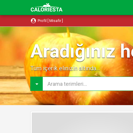
Profil [ Misafir ]
Aradığınız h
Tüm içerik elinizin altında...