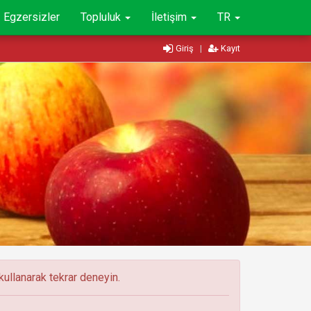
Egzersizler
Topluluk
İletişim
TR
Giriş
|
Kayıt
ullanarak tekrar deneyin.