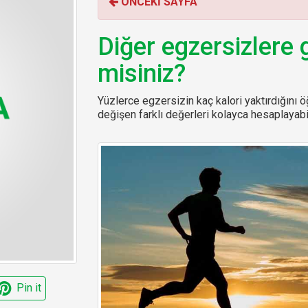
ÖNCEKİ SAYFA
o
r
:
Diğer egzersizlere 
misiniz?
Yüzlerce egzersizin kaç kalori yaktırdığını öğ
değişen farklı değerleri kolayca hesaplayabil
Pin it