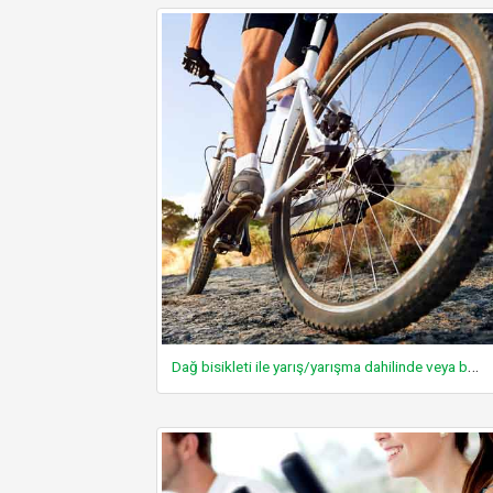
Dağ bisikleti ile yarış/yarışma dahilinde veya benzeri rekabet ortamında bisiklet sürmek