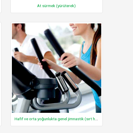
At sürmek (yürüterek)
Hafif ve orta yoğunlukta genel jimnastik (sırt hareketleri vb.) egzersizleri yapmak