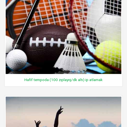
Hafif tempoda (100 zıplayış/dk altı) ip atlamak