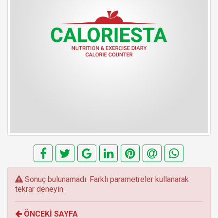
E
Sonuç bulunamadı. Farklı parametreler kullanarak
r
tekrar deneyin.
r
o
ÖNCEKİ SAYFA
r