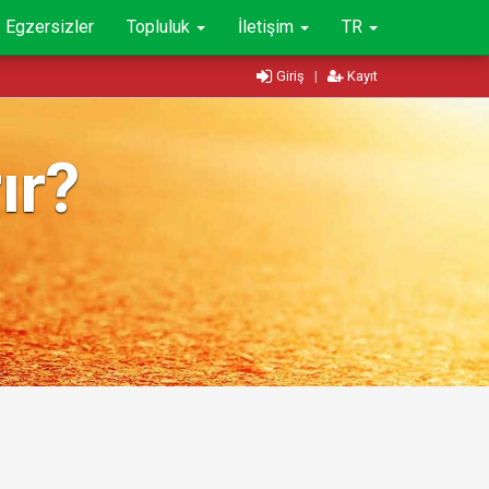
Egzersizler
Topluluk
İletişim
TR
Giriş
|
Kayıt
ır?