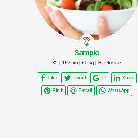
Sample
32 | 167 cm | 60 kg | Hareketsi̇z
Like
Tweet
+1
Share
Pin it
E-mail
WhatsApp