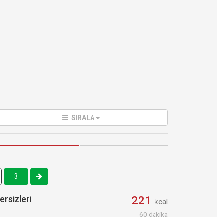
SIRALA
3
ersizleri
221
kcal
60 dakika