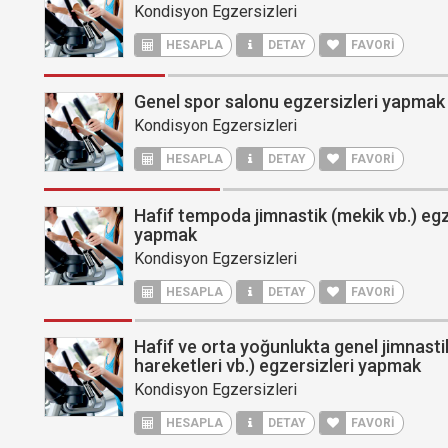
Kondisyon Egzersizleri
HESAPLA
DETAY
FAVORİ
Genel spor salonu egzersizleri yapmak
Kondisyon Egzersizleri
HESAPLA
DETAY
FAVORİ
Hafif tempoda jimnastik (mekik vb.) egz
yapmak
Kondisyon Egzersizleri
HESAPLA
DETAY
FAVORİ
Hafif ve orta yoğunlukta genel jimnastik
hareketleri vb.) egzersizleri yapmak
Kondisyon Egzersizleri
HESAPLA
DETAY
FAVORİ