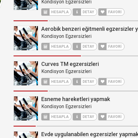
Kondisyon Egzersizleri
HESAPLA
DETAY
FAVORİ
Aerobik benzeri eğitmenli egzersizler
Kondisyon Egzersizleri
HESAPLA
DETAY
FAVORİ
Curves TM egzersizleri
Kondisyon Egzersizleri
HESAPLA
DETAY
FAVORİ
Esneme hareketleri yapmak
Kondisyon Egzersizleri
HESAPLA
DETAY
FAVORİ
Evde uygulanabilen egzersizler yapma