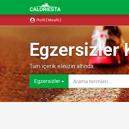
Profil [ Misafir ]
Egzersizler 
Tüm içerik elinizin altında...
Egzersizler