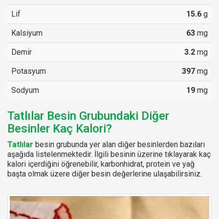
Lif
15.6
g
Kalsiyum
63
mg
Demir
3.2
mg
Potasyum
397
mg
Sodyum
19
mg
Tatlılar Besin Grubundaki Diğer
Besinler Kaç Kalori?
Tatlılar
besin grubunda yer alan diğer besinlerden bazıları
aşağıda listelenmektedir. İlgili besinin üzerine tıklayarak kaç
kalori içerdiğini öğrenebilir, karbonhidrat, protein ve yağ
başta olmak üzere diğer besin değerlerine ulaşabilirsiniz.