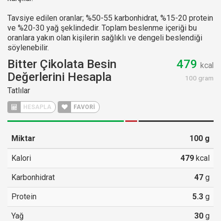
Tavsiye edilen oranlar; %50-55 karbonhidrat, %15-20 protein
ve %20-30 yağ şeklindedir. Toplam beslenme içeriği bu
oranlara yakın olan kişilerin sağlıklı ve dengeli beslendiği
söylenebilir.
Bitter Çikolata Besin
479
kcal
Değerlerini Hesapla
100 gram
Tatlılar
HESAPLA
FAVORİ
Miktar
100
g
Kalori
479
kcal
Karbonhidrat
47
g
Protein
5.3
g
Yağ
30
g