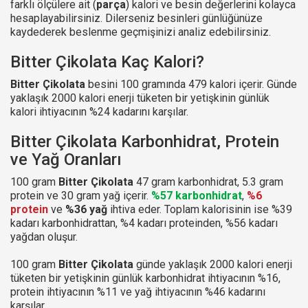
farklı ölçülere ait (
parça
) kalori ve besin değerlerini kolayca
hesaplayabilirsiniz. Dilerseniz besinleri günlüğünüze
kaydederek beslenme geçmişinizi analiz edebilirsiniz.
Bitter Çikolata Kaç Kalori?
Bitter Çikolata
besini 100 gramında 479 kalori içerir. Günde
yaklaşık 2000 kalori enerji tüketen bir yetişkinin günlük
kalori ihtiyacının %24 kadarını karşılar.
Bitter Çikolata Karbonhidrat, Protein
ve Yağ Oranları
100 gram
Bitter Çikolata
47 gram karbonhidrat, 5.3 gram
protein ve 30 gram yağ içerir.
%57 karbonhidrat
,
%6
protein
ve
%36 yağ
ihtiva eder. Toplam kalorisinin ise %39
kadarı karbonhidrattan, %4 kadarı proteinden, %56 kadarı
yağdan oluşur.
100 gram
Bitter Çikolata
günde yaklaşık 2000 kalori enerji
tüketen bir yetişkinin günlük karbonhidrat ihtiyacının %16,
protein ihtiyacının %11 ve yağ ihtiyacının %46 kadarını
karşılar.