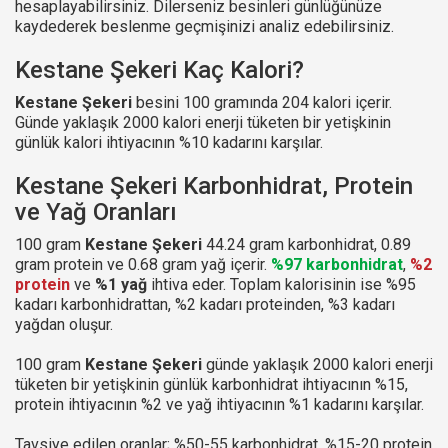
hesaplayabilirsiniz. Dilerseniz besinleri günlüğünüze
kaydederek beslenme geçmişinizi analiz edebilirsiniz.
Kestane Şekeri Kaç Kalori?
Kestane Şekeri
besini 100 gramında 204 kalori içerir.
Günde yaklaşık 2000 kalori enerji tüketen bir yetişkinin
günlük kalori ihtiyacının %10 kadarını karşılar.
Kestane Şekeri Karbonhidrat, Protein
ve Yağ Oranları
100 gram
Kestane Şekeri
44.24 gram karbonhidrat, 0.89
gram protein ve 0.68 gram yağ içerir.
%97 karbonhidrat
,
%2
protein
ve
%1 yağ
ihtiva eder. Toplam kalorisinin ise %95
kadarı karbonhidrattan, %2 kadarı proteinden, %3 kadarı
yağdan oluşur.
100 gram
Kestane Şekeri
günde yaklaşık 2000 kalori enerji
tüketen bir yetişkinin günlük karbonhidrat ihtiyacının %15,
protein ihtiyacının %2 ve yağ ihtiyacının %1 kadarını karşılar.
Tavsiye edilen oranlar; %50-55 karbonhidrat, %15-20 protein