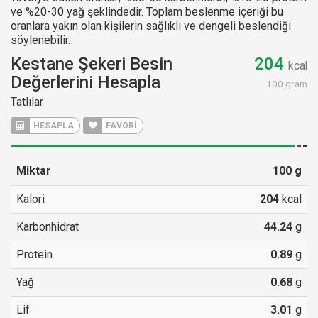
ve %20-30 yağ şeklindedir. Toplam beslenme içeriği bu
oranlara yakın olan kişilerin sağlıklı ve dengeli beslendiği
söylenebilir.
Kestane Şekeri Besin
204
kcal
Değerlerini Hesapla
100 gram
Tatlılar
HESAPLA
FAVORİ
Miktar
100
g
Kalori
204
kcal
Karbonhidrat
44.24
g
Protein
0.89
g
Yağ
0.68
g
Lif
3.01
g