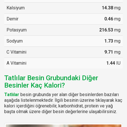
Kalsiyum
14.38
mg
Demir
0.46
mg
Potasyum
216.53
mg
Sodyum
1.73
mg
C Vitamini
9.71
mg
A Vitamini
1.44
IU
Tatlılar Besin Grubundaki Diğer
Besinler Kaç Kalori?
Tatlılar
besin grubunda yer alan diğer besinlerden bazıları
aşağıda listelenmektedir. İlgili besinin üzerine tıklayarak kaç
kalori içerdiğini öğrenebilir, karbonhidrat, protein ve yağ
başta olmak üzere diğer besin değerlerine ulaşabilirsiniz.