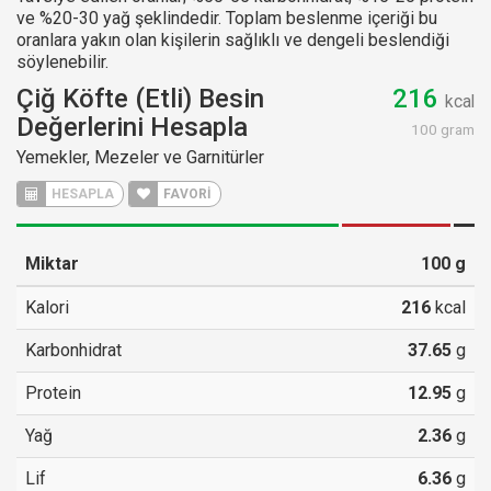
ve %20-30 yağ şeklindedir. Toplam beslenme içeriği bu
oranlara yakın olan kişilerin sağlıklı ve dengeli beslendiği
söylenebilir.
Çiğ Köfte (Etli) Besin
216
kcal
Değerlerini Hesapla
100 gram
Yemekler, Mezeler ve Garnitürler
HESAPLA
FAVORİ
Miktar
100
g
Kalori
216
kcal
Karbonhidrat
37.65
g
Protein
12.95
g
Yağ
2.36
g
Lif
6.36
g