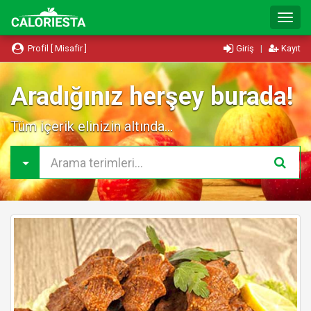
T
o
g
Profil [ Misafir ]
Giriş
|
Kayıt
g
l
e
Aradığınız herşey burada!
N
a
Tüm içerik elinizin altında...
v
i
g
a
t
i
o
n