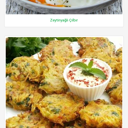
Zeytinyağlı Çılbır