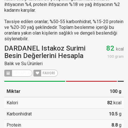
ihtiyacının %4, protein ihtiyacının %18 ve yağ ihtiyacının %2
kadarını karşılar.
Tavsiye edilen oranlar; %50-55 karbonhidrat, %15-20 protein
ve %20-30 yağ şeklindedir. Toplam beslenme içeriği bu
oranlara yakın olan kişilerin sağlıklı ve dengeli beslendiği
söylenebilir.
DARDANEL Istakoz Surimi
82
kcal
Besin Değerlerini Hesapla
100 gram
Balık ve Su Ürünleri
HESAPLA
FAVORİ
Miktar
100
g
Kalori
82
kcal
Karbonhidrat
10.5
g
Protein
8.8
g