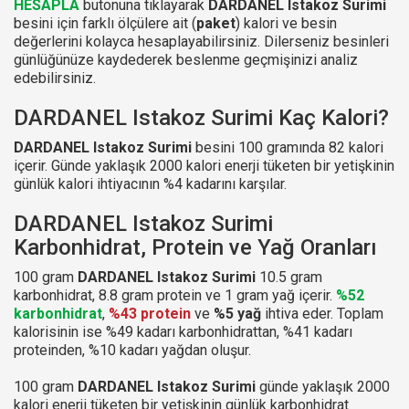
HESAPLA
butonuna tıklayarak
DARDANEL Istakoz Surimi
besini için farklı ölçülere ait (
paket
) kalori ve besin
değerlerini kolayca hesaplayabilirsiniz. Dilerseniz besinleri
günlüğünüze kaydederek beslenme geçmişinizi analiz
edebilirsiniz.
DARDANEL Istakoz Surimi Kaç Kalori?
DARDANEL Istakoz Surimi
besini 100 gramında 82 kalori
içerir. Günde yaklaşık 2000 kalori enerji tüketen bir yetişkinin
günlük kalori ihtiyacının %4 kadarını karşılar.
DARDANEL Istakoz Surimi
Karbonhidrat, Protein ve Yağ Oranları
100 gram
DARDANEL Istakoz Surimi
10.5 gram
karbonhidrat, 8.8 gram protein ve 1 gram yağ içerir.
%52
karbonhidrat
,
%43 protein
ve
%5 yağ
ihtiva eder. Toplam
kalorisinin ise %49 kadarı karbonhidrattan, %41 kadarı
proteinden, %10 kadarı yağdan oluşur.
100 gram
DARDANEL Istakoz Surimi
günde yaklaşık 2000
kalori enerji tüketen bir yetişkinin günlük karbonhidrat