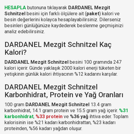
HESAPLA
butonuna tıklayarak
DARDANEL Mezgit
Schnitzel
besini için farklı ölçülere ait (
paket
) kalori ve
besin değerlerini kolayca hesaplayabilirsiniz. Dilerseniz
besinleri günlüğünüze kaydederek beslenme geçmişinizi
analiz edebilirsiniz.
DARDANEL Mezgit Schnitzel Kaç
Kalori?
DARDANEL Mezgit Schnitzel
besini 100 gramında 247
kalori içerir. Günde yaklaşık 2000 kalori enerji tüketen bir
yetişkinin günlük kalori ihtiyacının %12 kadarını karşılar.
DARDANEL Mezgit Schnitzel
Karbonhidrat, Protein ve Yağ Oranları
100 gram
DARDANEL Mezgit Schnitzel
13.4 gram
karbonhidrat, 14.1 gram protein ve 15.5 gram yağ içerir.
%31
karbonhidrat
,
%33 protein
ve
%36 yağ
ihtiva eder. Toplam
kalorisinin ise %21 kadarı karbonhidrattan, %23 kadarı
proteinden, %56 kadarı yağdan oluşur.