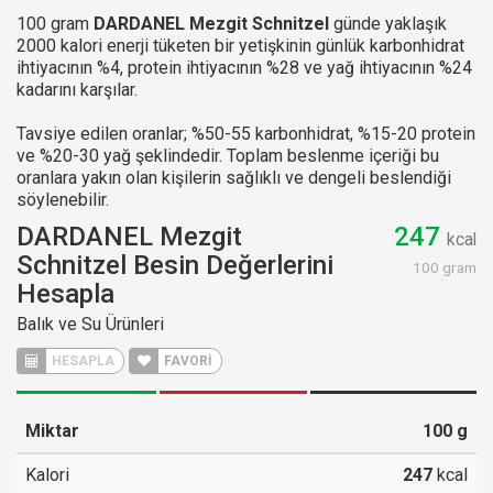
100 gram
DARDANEL Mezgit Schnitzel
günde yaklaşık
2000 kalori enerji tüketen bir yetişkinin günlük karbonhidrat
ihtiyacının %4, protein ihtiyacının %28 ve yağ ihtiyacının %24
kadarını karşılar.
Tavsiye edilen oranlar; %50-55 karbonhidrat, %15-20 protein
ve %20-30 yağ şeklindedir. Toplam beslenme içeriği bu
oranlara yakın olan kişilerin sağlıklı ve dengeli beslendiği
söylenebilir.
DARDANEL Mezgit
247
kcal
Schnitzel Besin Değerlerini
100 gram
Hesapla
Balık ve Su Ürünleri
HESAPLA
FAVORİ
Miktar
100
g
Kalori
247
kcal