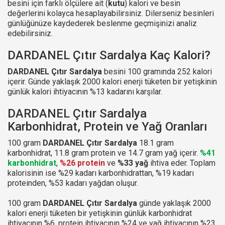
besini için farklı ölçülere ait (
kutu
) kalori ve besin
değerlerini kolayca hesaplayabilirsiniz. Dilerseniz besinleri
günlüğünüze kaydederek beslenme geçmişinizi analiz
edebilirsiniz.
DARDANEL Çıtır Sardalya Kaç Kalori?
DARDANEL Çıtır Sardalya
besini 100 gramında 252 kalori
içerir. Günde yaklaşık 2000 kalori enerji tüketen bir yetişkinin
günlük kalori ihtiyacının %13 kadarını karşılar.
DARDANEL Çıtır Sardalya
Karbonhidrat, Protein ve Yağ Oranları
100 gram
DARDANEL Çıtır Sardalya
18.1 gram
karbonhidrat, 11.8 gram protein ve 14.7 gram yağ içerir.
%41
karbonhidrat
,
%26 protein
ve
%33 yağ
ihtiva eder. Toplam
kalorisinin ise %29 kadarı karbonhidrattan, %19 kadarı
proteinden, %53 kadarı yağdan oluşur.
100 gram
DARDANEL Çıtır Sardalya
günde yaklaşık 2000
kalori enerji tüketen bir yetişkinin günlük karbonhidrat
ihtiyacının %6, protein ihtiyacının %24 ve yağ ihtiyacının %23