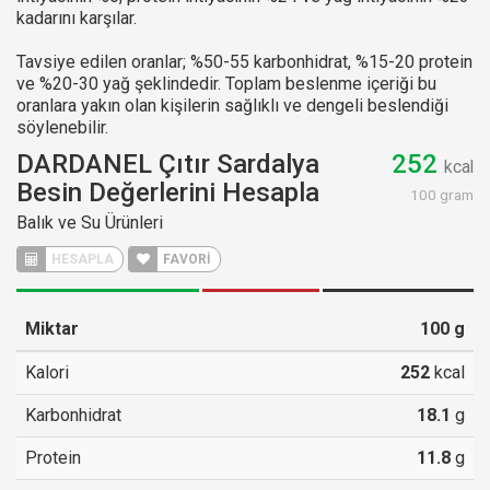
kadarını karşılar.
Tavsiye edilen oranlar; %50-55 karbonhidrat, %15-20 protein
ve %20-30 yağ şeklindedir. Toplam beslenme içeriği bu
oranlara yakın olan kişilerin sağlıklı ve dengeli beslendiği
söylenebilir.
DARDANEL Çıtır Sardalya
252
kcal
Besin Değerlerini Hesapla
100 gram
Balık ve Su Ürünleri
HESAPLA
FAVORİ
Miktar
100
g
Kalori
252
kcal
Karbonhidrat
18.1
g
Protein
11.8
g