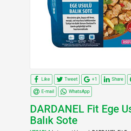
Like
Tweet
+1
Share
E-mail
WhatsApp
DARDANEL Fit Ege U
Balık Sote