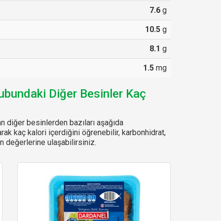
7.6
g
10.5
g
8.1
g
1.5
mg
rubundaki Diğer Besinler Kaç
n diğer besinlerden bazıları aşağıda
arak kaç kalori içerdiğini öğrenebilir, karbonhidrat,
 değerlerine ulaşabilirsiniz.