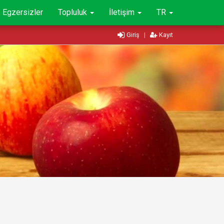
Egzersizler
Topluluk
İletişim
TR
Giriş
|
Kayıt