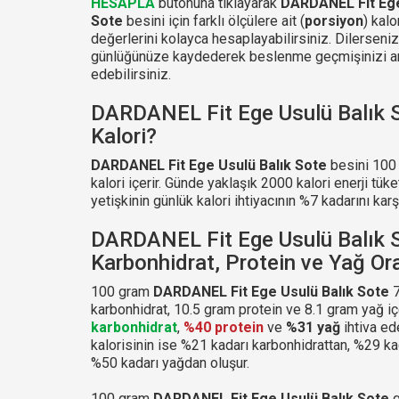
HESAPLA
butonuna tıklayarak
DARDANEL Fit Ege
Sote
besini için farklı ölçülere ait (
porsiyon
) kalo
değerlerini kolayca hesaplayabilirsiniz. Dilerseniz
günlüğünüze kaydederek beslenme geçmişinizi a
edebilirsiniz.
DARDANEL Fit Ege Usulü Balık 
Kalori?
DARDANEL Fit Ege Usulü Balık Sote
besini 100
kalori içerir. Günde yaklaşık 2000 kalori enerji tüke
yetişkinin günlük kalori ihtiyacının %7 kadarını karşı
DARDANEL Fit Ege Usulü Balık 
Karbonhidrat, Protein ve Yağ Ora
100 gram
DARDANEL Fit Ege Usulü Balık Sote
7
karbonhidrat, 10.5 gram protein ve 8.1 gram yağ iç
karbonhidrat
,
%40 protein
ve
%31 yağ
ihtiva ed
kalorisinin ise %21 kadarı karbonhidrattan, %29 ka
%50 kadarı yağdan oluşur.
100 gram
DARDANEL Fit Ege Usulü Balık Sote
g