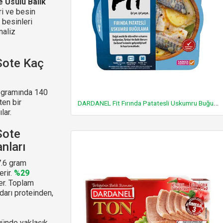
 Usulü Balık
ri ve besin
 besinleri
naliz
Sote Kaç
 gramında 140
ten bir
DARDANEL Fit Fırında Patatesli Uskumru Buğulama
lar.
Sote
nları
.6 gram
erir.
%29
er. Toplam
darı proteinden,
ünde yaklaşık