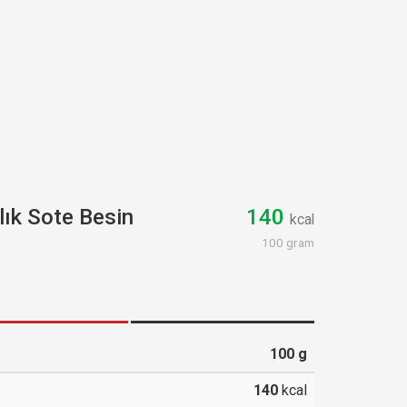
ık Sote Besin
140
kcal
100 gram
100
g
140
kcal