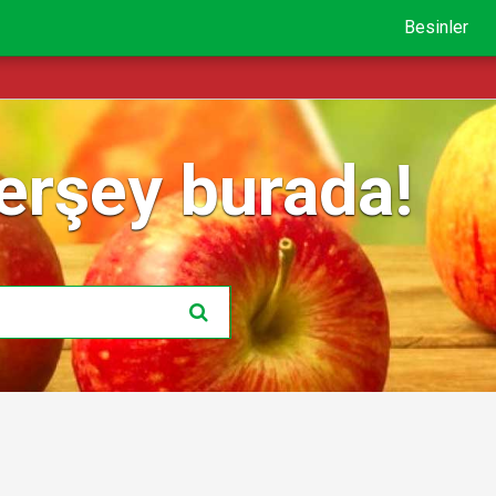
Besinler
erşey burada!