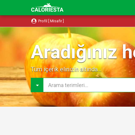
Profil [ Misafir ]
Aradığınız h
Tüm içerik elinizin altında...