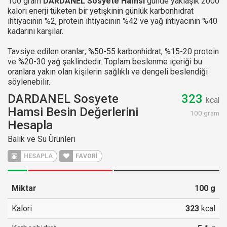
100 gram
DARDANEL Sosyete Hamsi
günde yaklaşık 2000
kalori enerji tüketen bir yetişkinin günlük karbonhidrat
ihtiyacının %2, protein ihtiyacının %42 ve yağ ihtiyacının %40
kadarını karşılar.
Tavsiye edilen oranlar; %50-55 karbonhidrat, %15-20 protein
ve %20-30 yağ şeklindedir. Toplam beslenme içeriği bu
oranlara yakın olan kişilerin sağlıklı ve dengeli beslendiği
söylenebilir.
DARDANEL Sosyete
323
kcal
Hamsi Besin Değerlerini
100 gram
Hesapla
Balık ve Su Ürünleri
HESAPLA
FAVORİ
Miktar
100
g
Kalori
323
kcal