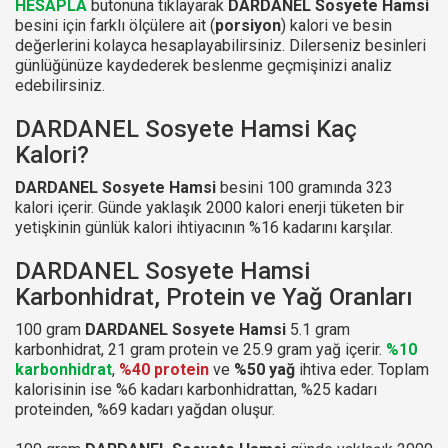
HESAPLA
butonuna tıklayarak
DARDANEL Sosyete Hamsi
besini için farklı ölçülere ait (
porsiyon
) kalori ve besin
değerlerini kolayca hesaplayabilirsiniz. Dilerseniz besinleri
günlüğünüze kaydederek beslenme geçmişinizi analiz
edebilirsiniz.
DARDANEL Sosyete Hamsi Kaç
Kalori?
DARDANEL Sosyete Hamsi
besini 100 gramında 323
kalori içerir. Günde yaklaşık 2000 kalori enerji tüketen bir
yetişkinin günlük kalori ihtiyacının %16 kadarını karşılar.
DARDANEL Sosyete Hamsi
Karbonhidrat, Protein ve Yağ Oranları
100 gram
DARDANEL Sosyete Hamsi
5.1 gram
karbonhidrat, 21 gram protein ve 25.9 gram yağ içerir.
%10
karbonhidrat
,
%40 protein
ve
%50 yağ
ihtiva eder. Toplam
kalorisinin ise %6 kadarı karbonhidrattan, %25 kadarı
proteinden, %69 kadarı yağdan oluşur.