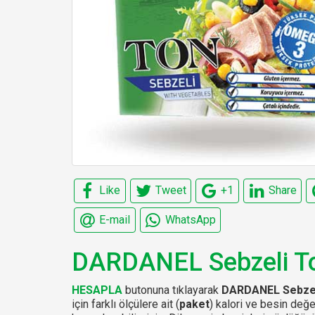
Like
Tweet
+1
Share
E-mail
WhatsApp
DARDANEL Sebzeli T
HESAPLA
butonuna tıklayarak
DARDANEL Sebzel
için farklı ölçülere ait (
paket
) kalori ve besin değe