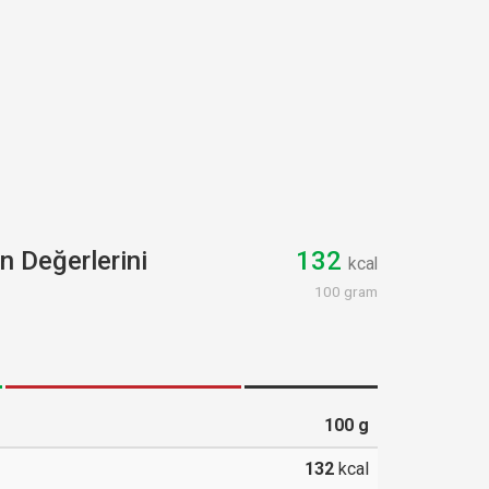
 Değerlerini
132
kcal
100 gram
100
g
132
kcal