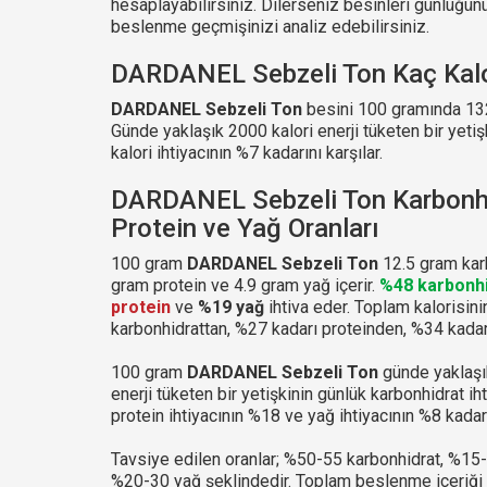
hesaplayabilirsiniz. Dilerseniz besinleri günlüğ
beslenme geçmişinizi analiz edebilirsiniz.
DARDANEL Sebzeli Ton Kaç Kalo
DARDANEL Sebzeli Ton
besini 100 gramında 132 
Günde yaklaşık 2000 kalori enerji tüketen bir yetiş
kalori ihtiyacının %7 kadarını karşılar.
DARDANEL Sebzeli Ton Karbonhi
Protein ve Yağ Oranları
100 gram
DARDANEL Sebzeli Ton
12.5 gram karb
gram protein ve 4.9 gram yağ içerir.
%48 karbonhi
protein
ve
%19 yağ
ihtiva eder. Toplam kalorisin
karbonhidrattan, %27 kadarı proteinden, %34 kadar
100 gram
DARDANEL Sebzeli Ton
günde yaklaşı
enerji tüketen bir yetişkinin günlük karbonhidrat ih
protein ihtiyacının %18 ve yağ ihtiyacının %8 kadarı
Tavsiye edilen oranlar; %50-55 karbonhidrat, %15
%20-30 yağ şeklindedir. Toplam beslenme içeriği 