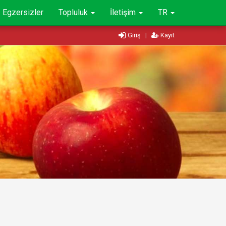
Egzersizler
Topluluk
İletişim
TR
Giriş
|
Kayıt