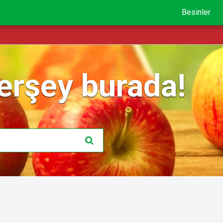
Besinler
erşey burada!