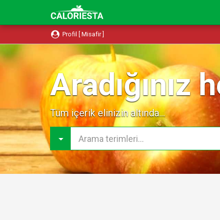
Profil [ Misafir ]
Aradığınız h
Tüm içerik elinizin altında...