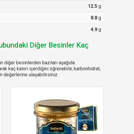
12.5
g
8.8
g
4.9
g
rubundaki Diğer Besinler Kaç
n diğer besinlerden bazıları aşağıda
arak kaç kalori içerdiğini öğrenebilir, karbonhidrat,
 değerlerine ulaşabilirsiniz.