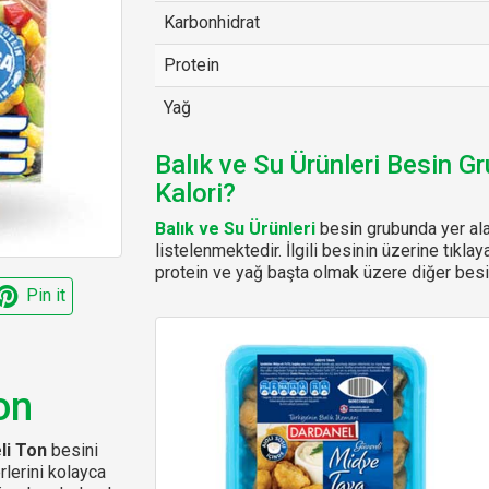
Karbonhidrat
Protein
Yağ
Balık ve Su Ürünleri Besin G
Kalori?
Balık ve Su Ürünleri
besin grubunda yer ala
listelenmektedir. İlgili besinin üzerine tıklay
protein ve yağ başta olmak üzere diğer besin
Pin it
on
i Ton
besini
rlerini kolayca