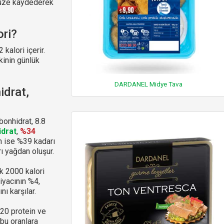
ünüze kaydederek
ri?
kalori içerir.
kinin günlük
DARDANEL Midye Tava
drat,
onhidrat, 8.8
drat
,
%34
in ise %39 kadarı
ı yağdan oluşur.
k 2000 kalori
tiyacının %4,
nı karşılar.
-20 protein ve
bu oranlara