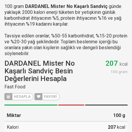
100 gram
DARDANEL Mister No Kaşarlı Sandviç
günde
yaklaşık 2000 kalori enerji tüketen bir yetişkinin günlük
karbonhidrat ihtiyacının %5, protein ihtiyacının %16 ve yağ
ihtiyacının %19 kadarını karşılar.
Tavsiye edilen oranlar; %50-55 karbonhidrat, %15-20 protein
ve %20-30 yağ şeklindedir. Toplam beslenme içeriği bu
oranlara yakın olan kişilerin sağlıklı ve dengeli beslendiği
söylenebilir.
DARDANEL Mister No
207
kcal
Kaşarlı Sandviç Besin
100 gram
Değerlerini Hesapla
Fast Food
HESAPLA
FAVORİ
Miktar
100
g
Kalori
207
kcal