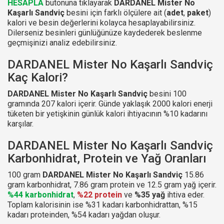
HESAPLA
butonuna tıklayarak
DARDANEL Mister No
Kaşarlı Sandviç
besini için farklı ölçülere ait (
adet
,
paket
)
kalori ve besin değerlerini kolayca hesaplayabilirsiniz.
Dilerseniz besinleri günlüğünüze kaydederek beslenme
geçmişinizi analiz edebilirsiniz.
DARDANEL Mister No Kaşarlı Sandviç
Kaç Kalori?
DARDANEL Mister No Kaşarlı Sandviç
besini 100
gramında 207 kalori içerir. Günde yaklaşık 2000 kalori enerji
tüketen bir yetişkinin günlük kalori ihtiyacının %10 kadarını
karşılar.
DARDANEL Mister No Kaşarlı Sandviç
Karbonhidrat, Protein ve Yağ Oranları
100 gram
DARDANEL Mister No Kaşarlı Sandviç
15.86
gram karbonhidrat, 7.86 gram protein ve 12.5 gram yağ içerir.
%44 karbonhidrat
,
%22 protein
ve
%35 yağ
ihtiva eder.
Toplam kalorisinin ise %31 kadarı karbonhidrattan, %15
kadarı proteinden, %54 kadarı yağdan oluşur.