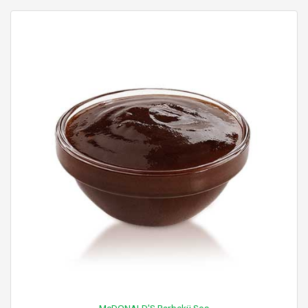
McDONALD'S Barbekü Sos