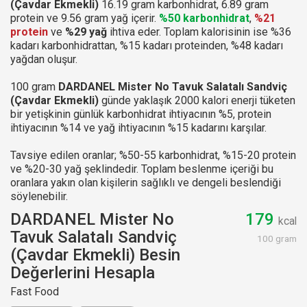
(Çavdar Ekmekli)
16.19 gram karbonhidrat, 6.89 gram
protein ve 9.56 gram yağ içerir.
%50 karbonhidrat
,
%21
protein
ve
%29 yağ
ihtiva eder. Toplam kalorisinin ise %36
kadarı karbonhidrattan, %15 kadarı proteinden, %48 kadarı
yağdan oluşur.
100 gram
DARDANEL Mister No Tavuk Salatalı Sandviç
(Çavdar Ekmekli)
günde yaklaşık 2000 kalori enerji tüketen
bir yetişkinin günlük karbonhidrat ihtiyacının %5, protein
ihtiyacının %14 ve yağ ihtiyacının %15 kadarını karşılar.
Tavsiye edilen oranlar; %50-55 karbonhidrat, %15-20 protein
ve %20-30 yağ şeklindedir. Toplam beslenme içeriği bu
oranlara yakın olan kişilerin sağlıklı ve dengeli beslendiği
söylenebilir.
DARDANEL Mister No
179
kcal
Tavuk Salatalı Sandviç
100 gram
(Çavdar Ekmekli) Besin
Değerlerini Hesapla
Fast Food