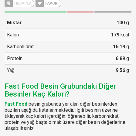
HESAPLA
FAVORİ
Miktar
100
g
Kalori
179
kcal
Karbonhidrat
16.19
g
Protein
6.89
g
Yağ
9.56
g
Fast Food Besin Grubundaki Diğer
Besinler Kaç Kalori?
Fast Food
besin grubunda yer alan diğer besinlerden
bazıları aşağıda listelenmektedir. İlgili besinin üzerine
tıklayarak kaç kalori içerdiğini öğrenebilir, karbonhidrat,
protein ve yağ başta olmak üzere diğer besin değerlerine
ulaşabilirsiniz.