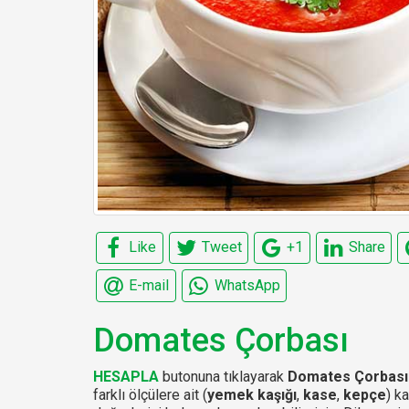
Like
Tweet
+1
Share
E-mail
WhatsApp
Domates Çorbası
HESAPLA
butonuna tıklayarak
Domates Çorbası
farklı ölçülere ait (
yemek kaşığı
,
kase
,
kepçe
) k