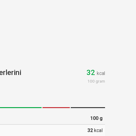
rlerini
32
kcal
100 gram
100
g
32
kcal