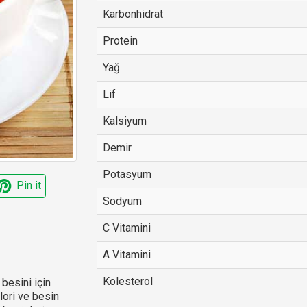
Karbonhidrat
Protein
Yağ
Lif
Kalsiyum
Demir
Potasyum
Pin it
Sodyum
C Vitamini
A Vitamini
Kolesterol
besini için
alori ve besin