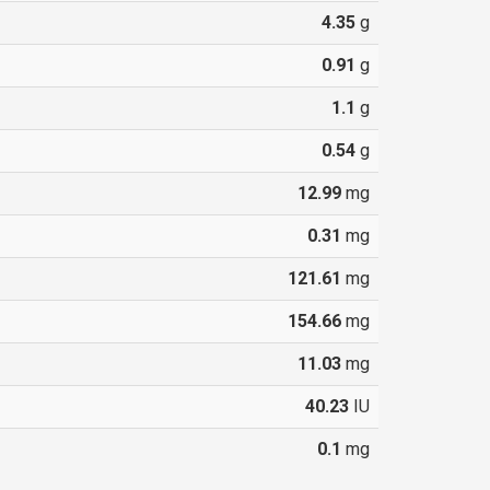
4.35
g
0.91
g
1.1
g
0.54
g
12.99
mg
0.31
mg
121.61
mg
154.66
mg
11.03
mg
40.23
IU
0.1
mg