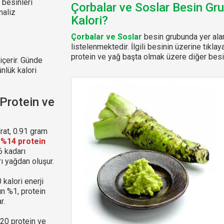
 besinleri
Çorbalar ve Soslar Besin Gr
naliz
Kalori?
Çorbalar ve Soslar
besin grubunda yer alan
listelenmektedir. İlgili besinin üzerine tıklay
protein ve yağ başta olmak üzere diğer besin
içerir. Günde
ünlük kalori
Protein ve
rat, 0.91 gram
,
%14 protein
6 kadarı
ı yağdan oluşur.
kalori enerji
ın %1, protein
r.
-20 protein ve