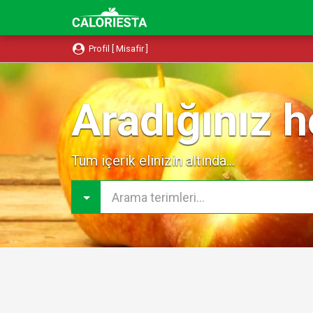
Profil [ Misafir ]
Aradığınız h
Tüm içerik elinizin altında...