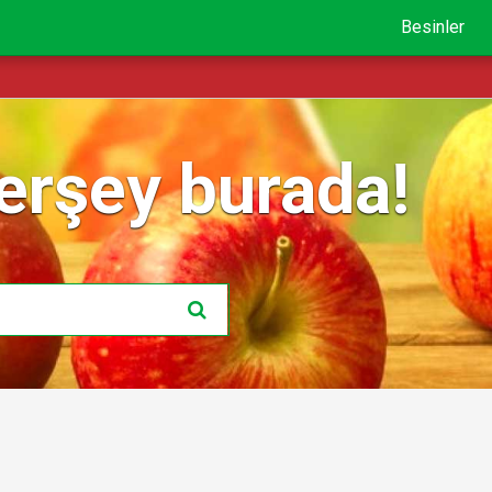
Besinler
erşey burada!