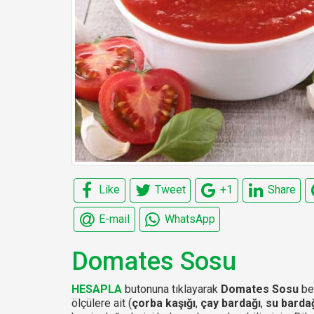
Like
Tweet
+1
Share
E-mail
WhatsApp
Domates Sosu
HESAPLA
butonuna tıklayarak
Domates Sosu
bes
ölçülere ait (
çorba kaşığı
,
çay bardağı
,
su barda