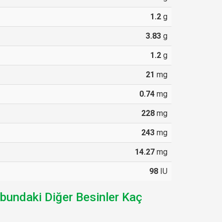
1.2
g
3.83
g
1.2
g
21
mg
0.74
mg
228
mg
243
mg
14.27
mg
98
IU
ubundaki Diğer Besinler Kaç