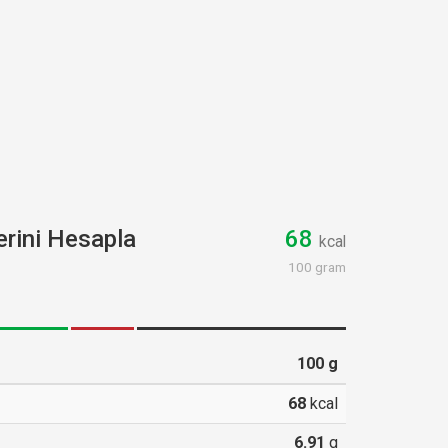
rini Hesapla
68
kcal
100 gram
100
g
68
kcal
6.91
g