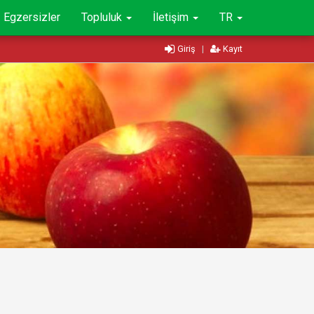
Egzersizler
Topluluk
İletişim
TR
Giriş
|
Kayıt