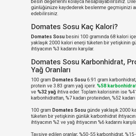
besin değerlerini kolayca hesaplayabilirsiniz. Dile
günlüğünüze kaydederek beslenme geçmişinizi a
edebilirsiniz.
Domates Sosu Kaç Kalori?
Domates Sosu
besini 100 gramında 68 kalori içe
yaklaşık 2000 kalori enerji tüketen bir yetişkinin g
ihtiyacının %3 kadarını karşılar.
Domates Sosu Karbonhidrat, Pro
Yağ Oranları
100 gram
Domates Sosu
6.91 gram karbonhidrat
protein ve 3.83 gram yağ içerir.
%58 karbonhidra
ve
%32 yağ
ihtiva eder. Toplam kalorisinin ise %4
karbonhidrattan, %7 kadarı proteinden, %52 kadarı
100 gram
Domates Sosu
günde yaklaşık 2000 kal
tüketen bir yetişkinin günlük karbonhidrat ihtiyacın
ihtiyacının %2 ve yağ ihtiyacının %6 kadarını karşıla
Tavsiye edilen oranlar; %50-55 karbonhidrat, %15