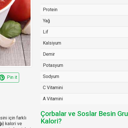
Protein
Yağ
Lif
Kalsiyum
Demir
Potasyum
Sodyum
Pin it
C Vitamini
A Vitamini
Çorbalar ve Soslar Besin Gr
ini için farklı
Kalori?
ğı
) kalori ve