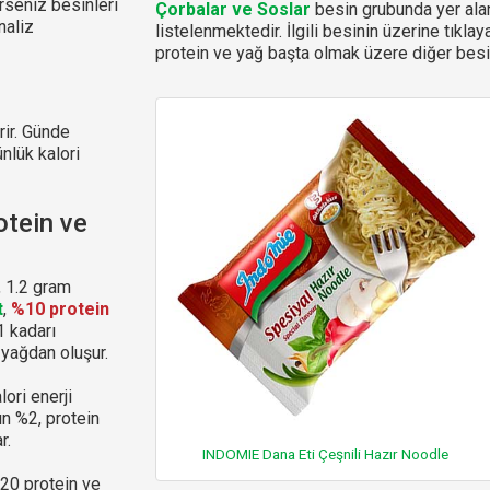
rseniz besinleri
Çorbalar ve Soslar
besin grubunda yer alan
naliz
listelenmektedir. İlgili besinin üzerine tıklay
protein ve yağ başta olmak üzere diğer besin
rir. Günde
ünlük kalori
tein ve
, 1.2 gram
t
,
%10 protein
1 kadarı
 yağdan oluşur.
ori enerji
ın %2, protein
r.
INDOMIE Dana Eti Çeşnili Hazır Noodle
-20 protein ve