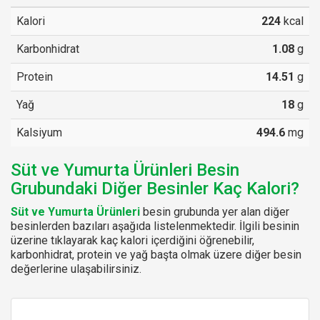
Kalori
224
kcal
Karbonhidrat
1.08
g
Protein
14.51
g
Yağ
18
g
Kalsiyum
494.6
mg
Süt ve Yumurta Ürünleri Besin
Grubundaki Diğer Besinler Kaç Kalori?
Süt ve Yumurta Ürünleri
besin grubunda yer alan diğer
besinlerden bazıları aşağıda listelenmektedir. İlgili besinin
üzerine tıklayarak kaç kalori içerdiğini öğrenebilir,
karbonhidrat, protein ve yağ başta olmak üzere diğer besin
değerlerine ulaşabilirsiniz.