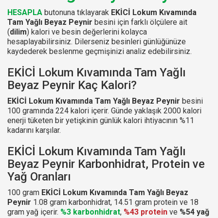
HESAPLA
butonuna tıklayarak
EKİCİ Lokum Kıvamında
Tam Yağlı Beyaz Peynir
besini için farklı ölçülere ait
(
dilim
) kalori ve besin değerlerini kolayca
hesaplayabilirsiniz. Dilerseniz besinleri günlüğünüze
kaydederek beslenme geçmişinizi analiz edebilirsiniz.
EKİCİ Lokum Kıvamında Tam Yağlı
Beyaz Peynir Kaç Kalori?
EKİCİ Lokum Kıvamında Tam Yağlı Beyaz Peynir
besini
100 gramında 224 kalori içerir. Günde yaklaşık 2000 kalori
enerji tüketen bir yetişkinin günlük kalori ihtiyacının %11
kadarını karşılar.
EKİCİ Lokum Kıvamında Tam Yağlı
Beyaz Peynir Karbonhidrat, Protein ve
Yağ Oranları
100 gram
EKİCİ Lokum Kıvamında Tam Yağlı Beyaz
Peynir
1.08 gram karbonhidrat, 14.51 gram protein ve 18
gram yağ içerir.
%3 karbonhidrat
,
%43 protein
ve
%54 yağ