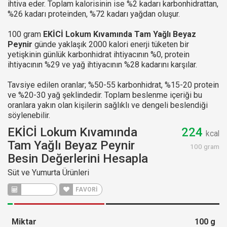
ihtiva eder. Toplam kalorisinin ise %2 kadarı karbonhidrattan,
%26 kadarı proteinden, %72 kadarı yağdan oluşur.
100 gram
EKİCİ Lokum Kıvamında Tam Yağlı Beyaz
Peynir
günde yaklaşık 2000 kalori enerji tüketen bir
yetişkinin günlük karbonhidrat ihtiyacının %0, protein
ihtiyacının %29 ve yağ ihtiyacının %28 kadarını karşılar.
Tavsiye edilen oranlar; %50-55 karbonhidrat, %15-20 protein
ve %20-30 yağ şeklindedir. Toplam beslenme içeriği bu
oranlara yakın olan kişilerin sağlıklı ve dengeli beslendiği
söylenebilir.
EKİCİ Lokum Kıvamında
224
kcal
Tam Yağlı Beyaz Peynir
100 gram
Besin Değerlerini Hesapla
Süt ve Yumurta Ürünleri
FAVORİ
Miktar
100
g