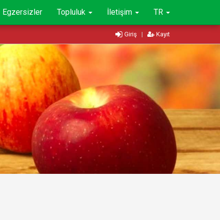
Egzersizler
Topluluk
İletişim
TR
Giriş
|
Kayıt