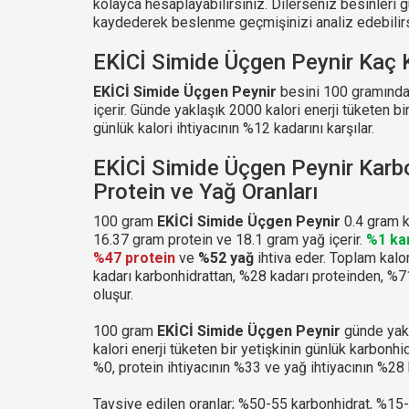
kolayca hesaplayabilirsiniz. Dilerseniz besinleri
kaydederek beslenme geçmişinizi analiz edebilirs
EKİCİ Simide Üçgen Peynir Kaç K
EKİCİ Simide Üçgen Peynir
besini 100 gramında
içerir. Günde yaklaşık 2000 kalori enerji tüketen bir
günlük kalori ihtiyacının %12 kadarını karşılar.
EKİCİ Simide Üçgen Peynir Karb
Protein ve Yağ Oranları
100 gram
EKİCİ Simide Üçgen Peynir
0.4 gram k
16.37 gram protein ve 18.1 gram yağ içerir.
%1 ka
%47 protein
ve
%52 yağ
ihtiva eder. Toplam kalo
kadarı karbonhidrattan, %28 kadarı proteinden, %
oluşur.
100 gram
EKİCİ Simide Üçgen Peynir
günde yak
kalori enerji tüketen bir yetişkinin günlük karbonhid
%0, protein ihtiyacının %33 ve yağ ihtiyacının %28 k
Tavsiye edilen oranlar; %50-55 karbonhidrat, %15