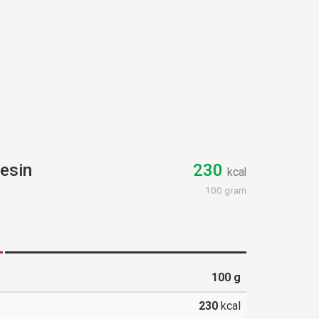
esin
230
kcal
100 gram
100
g
230
kcal