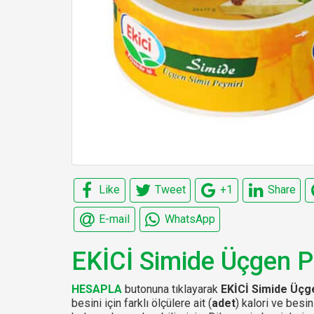
Like
Tweet
+1
Share
E-mail
WhatsApp
EKİCİ Simide Üçgen P
HESAPLA
butonuna tıklayarak
EKİCİ Simide Üçg
besini için farklı ölçülere ait (
adet
) kalori ve besin