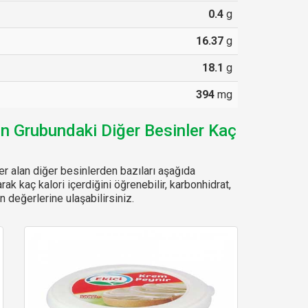
0.4
g
16.37
g
18.1
g
394
mg
in Grubundaki Diğer Besinler Kaç
r alan diğer besinlerden bazıları aşağıda
arak kaç kalori içerdiğini öğrenebilir, karbonhidrat,
 değerlerine ulaşabilirsiniz.