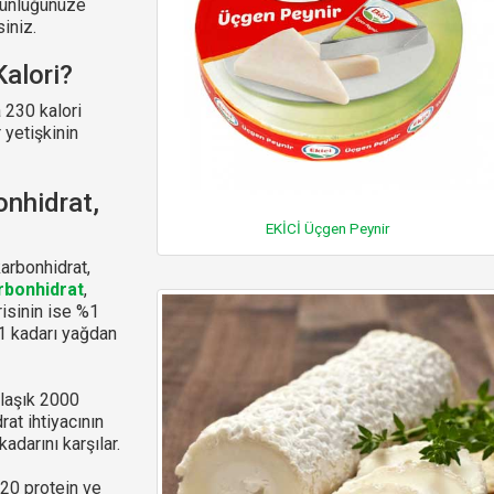
 günlüğünüze
iniz.
alori?
 230 kalori
 yetişkinin
onhidrat,
EKİCİ Üçgen Peynir
arbonhidrat,
rbonhidrat
,
risinin ise %1
71 kadarı yağdan
laşık 2000
rat ihtiyacının
adarını karşılar.
-20 protein ve