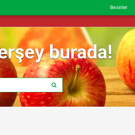
Besinler
erşey burada!