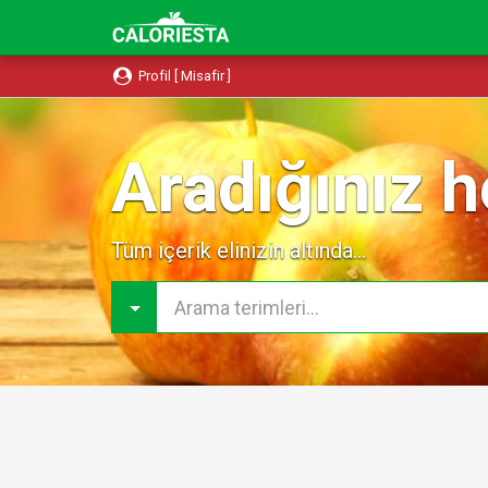
Profil [ Misafir ]
Aradığınız h
Tüm içerik elinizin altında...